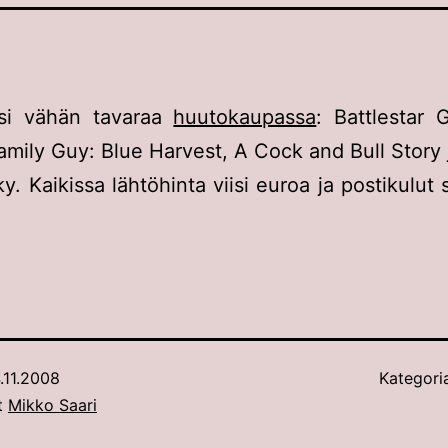
isi vähän tavaraa
huutokaupassa
: Battlestar G
amily Guy: Blue Harvest, A Cock and Bull Story 
y. Kaikissa lähtöhinta viisi euroa ja postikulut 
.11.2008
Kategori
ut
Mikko Saari