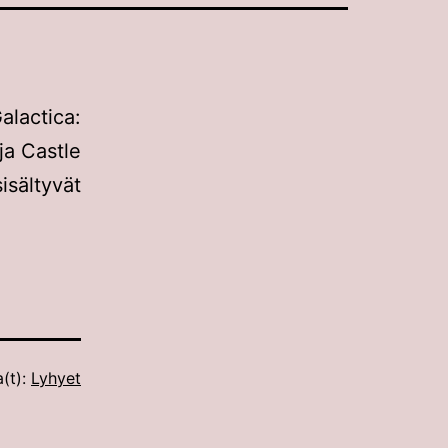
alactica:
ja Castle
sisältyvät
a(t):
Lyhyet