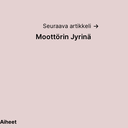
Seuraava artikkeli
Moottörin Jyrinä
Aiheet
erin painalluksella. Kosketusnäytöllisten laitteiden käyt