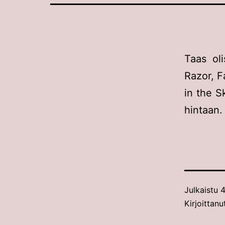
Taas ol
Razor, F
in the Sk
hintaan.
Julkaistu
4
Kirjoittan