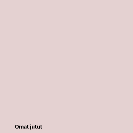
Omat jutut
äppäimillä ylös ja alas ja siirtyä halutulle sivulle ent