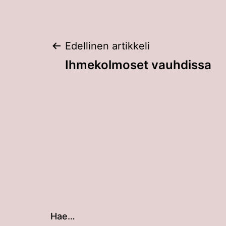
Artikkelien
Edellinen artikkeli
Ihmekolmoset vauhdissa
selaus
Hae…
Kun tuloksia tulee, voit selata niitä nuolin