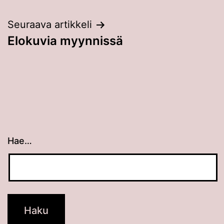
selaus
Seuraava artikkeli
Elokuvia myynnissä
Hae…
Kun tuloksia tulee, voit selata niitä nuolinäppäimillä