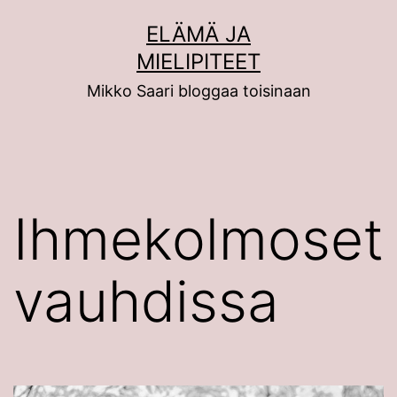
Siirry
ELÄMÄ JA
sisältöön
MIELIPITEET
Mikko Saari bloggaa toisinaan
Ihmekolmoset
vauhdissa