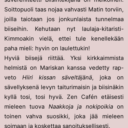
Soittopuoli taas nojaa vahvasti Matin torviin,
joilla taiotaan jos jonkunlaista tunnelmaa
biiseihin. Kehutaan nyt laulaja-kitaristi-
Kimmoakin vielä, ettei tule kenellekään
paha mieli: hyvin on laulettukin!
Hyviä biisejä riittää. Yksi kirkkaimmista
helmistä on Mariskan kanssa vedetty rap-
veto
Hiiri kissan säveltäjänä
, joka on
sävellyksenä levyn taiturimaisin ja biisinäkin
kyllä tosi, tosi hyvä. Zen Cafén etäisesti
mieleen tuova
Naakkoja ja nokipoikia
on
toinen vahva suosikki, joka jää mieleen
soimaan ja koskettaa sanoituksellisesti.