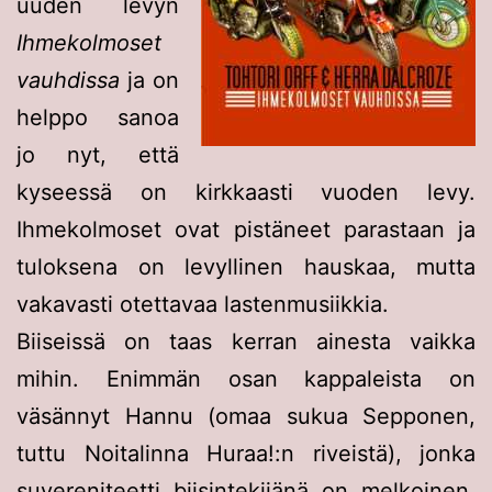
uuden levyn
Ihmekolmoset
vauhdissa
ja on
helppo sanoa
jo nyt, että
kyseessä on kirkkaasti vuoden levy.
Ihmekolmoset ovat pistäneet parastaan ja
tuloksena on levyllinen hauskaa, mutta
vakavasti otettavaa lastenmusiikkia.
Biiseissä on taas kerran ainesta vaikka
mihin. Enimmän osan kappaleista on
väsännyt Hannu (omaa sukua Sepponen,
tuttu Noitalinna Huraa!:n riveistä), jonka
suvereniteetti biisintekijänä on melkoinen.