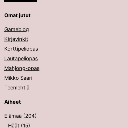
Omat jutut
Gameblog
Kirjavinkit
Korttipeliopas
Lautapeliopas
Mahjong-opas
Mikko Saari
Teenlehtiä
Aiheet
Elämää
(204)
Häät
(15)