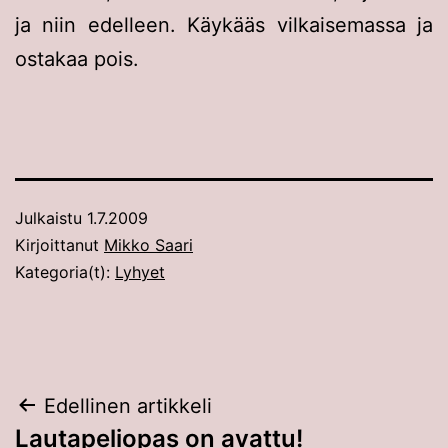
ja niin edelleen. Käykääs vilkaisemassa ja
ostakaa pois.
Julkaistu
1.7.2009
Kirjoittanut
Mikko Saari
Kategoria(t):
Lyhyet
Artikkelien
Edellinen artikkeli
Lautapeliopas on avattu!