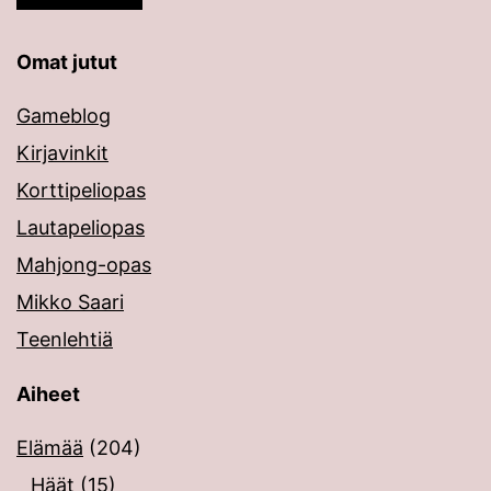
Omat jutut
Gameblog
Kirjavinkit
Korttipeliopas
Lautapeliopas
Mahjong-opas
Mikko Saari
Teenlehtiä
Aiheet
Elämää
(204)
Häät
(15)