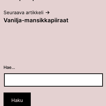
selaus
Seuraava artikkeli
Vanilja-mansikkapiiraat
Hae…
Kun tuloksia tulee, voit selata niitä nuolinäppäimillä