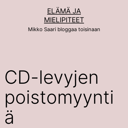
Siirry
ELÄMÄ JA
sisältöön
MIELIPITEET
Mikko Saari bloggaa toisinaan
CD-levyjen
poistomyynti
ä