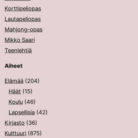
Korttipeliopas
Lautapeliopas
Mahjong-opas
Mikko Saari
Teenlehtiä
Aiheet
Elämää
(204)
Häät
(15)
Koulu
(46)
Lapsellisia
(42)
Kirjasto
(36)
Kulttuuri
(875)