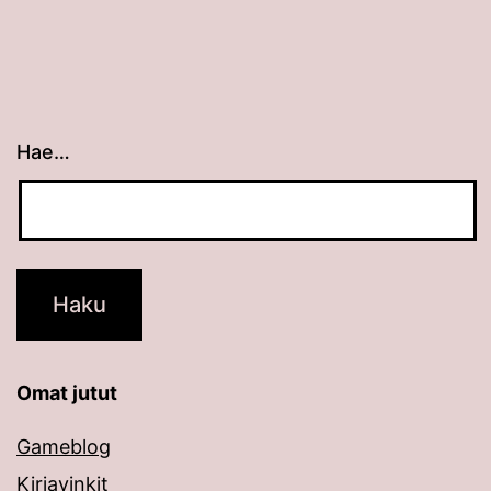
Hae…
Kun tuloksia tulee, voit selata niitä nuolinäppäimillä
Omat jutut
Gameblog
Kirjavinkit