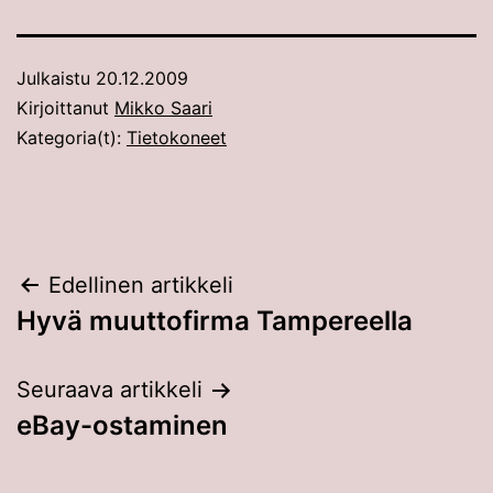
Julkaistu
20.12.2009
Kirjoittanut
Mikko Saari
Kategoria(t):
Tietokoneet
Artikkelien
Edellinen artikkeli
Hyvä muuttofirma Tampereella
selaus
Seuraava artikkeli
eBay-ostaminen