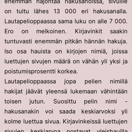
enemmän hajontaa hakusanoissa, sivuille
on tultu lähes 13 000 eri hakusanalla.
Lautapelioppaassa sama luku on alle 7 000.
Ero on melkoinen. Kirjavinkit saakin
tuntuvasti enemmän pitkän hännän hakuja.
Iso osa hauista on kirjojen nimiä, joissa
luettujen sivujen määrä on vähän yli yksi ja
poistumisprosentti korkea.
Lautapelioppaassa jopa pelien nimillä
hakijat jäävät yleensä lukemaan vähintään
toisen jutun. Suosittu pelin nimi -
hakusanakin voi saada keskiarvoksi yli
kolme luettua sivua. Kirjavinkeissä luettujen
sivujen keskiarvoa nostavat yleishauilla