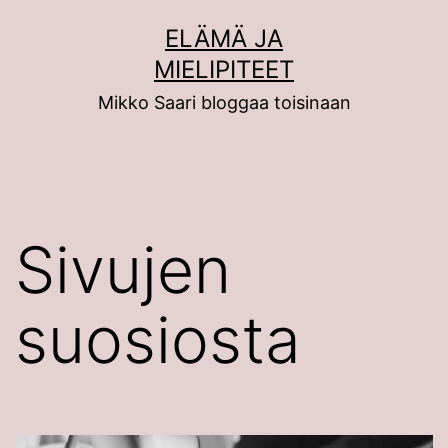
Siirry
ELÄMÄ JA
sisältöön
MIELIPITEET
Mikko Saari bloggaa toisinaan
Sivujen
suosiosta