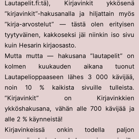
Lautapelit.fi:tä), Kirjavinkit ykkösenä
”kirjavinkit”-hakusanalla ja hiljattain myös
”kirja-arvostelut” — tästä olen erityisen
tyytyväinen, kakkoseksi jäi niinkin iso sivu
kuin Hesarin kirjaosasto.
Mutta mutta — hakusana ”lautapelit” on
kolmen kuukauden aikana tuonut
Lautapelioppaaseen lähes 3 000 kävijää,
noin 10 % kaikista sivuille tulleista.
”Kirjavinkit” on Kirjavinkkien
ykköshakusana, vähän alle 700 kävijää ja
alle 2 % käynneistä!
Kirjavinkeissä onkin todella paljon