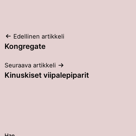
Artikkelien
Edellinen artikkeli
Kongregate
selaus
Seuraava artikkeli
Kinuskiset viipalepiparit
Hae…
Kun tuloksia tulee, voit selata niitä nuolinäppäimillä