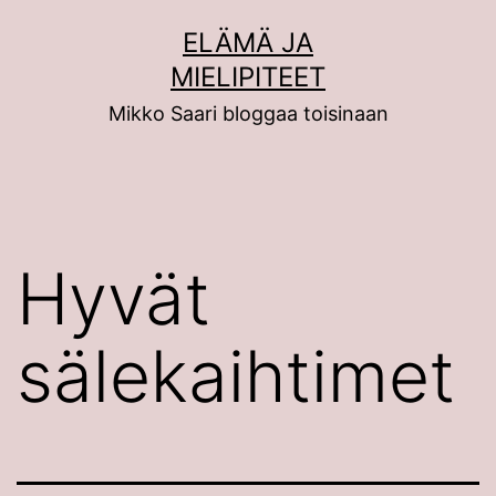
Siirry
ELÄMÄ JA
sisältöön
MIELIPITEET
Mikko Saari bloggaa toisinaan
Hyvät
sälekaihtimet