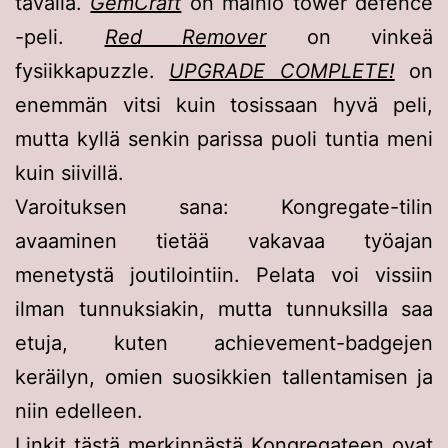
tavalla.
GemCraft
on mainio tower defence
-peli.
Red Remover
on vinkeä
fysiikkapuzzle.
UPGRADE COMPLETE!
on
enemmän vitsi kuin tosissaan hyvä peli,
mutta kyllä senkin parissa puoli tuntia meni
kuin siivillä.
Varoituksen sana: Kongregate-tilin
avaaminen tietää vakavaa työajan
menetystä joutilointiin. Pelata voi vissiin
ilman tunnuksiakin, mutta tunnuksilla saa
etuja, kuten achievement-badgejen
keräilyn, omien suosikkien tallentamisen ja
niin edelleen.
Linkit tästä merkinnästä Kongregateen ovat