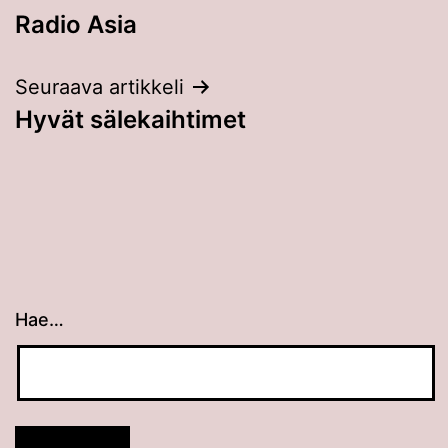
Radio Asia
selaus
Seuraava artikkeli
Hyvät sälekaihtimet
Hae…
Kun tuloksia tulee, voit selata niitä nuolinäppäimillä