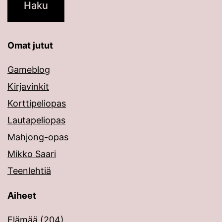
Omat jutut
Gameblog
Kirjavinkit
Korttipeliopas
Lautapeliopas
Mahjong-opas
Mikko Saari
Teenlehtiä
Aiheet
Elämää
(204)