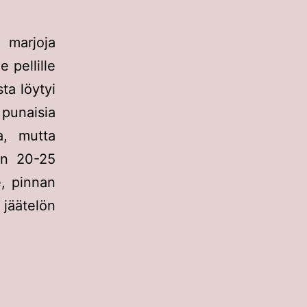
 marjoja
 pellille
ta löytyi
punaisia
ia, mutta
in 20-25
, pinnan
 jäätelön