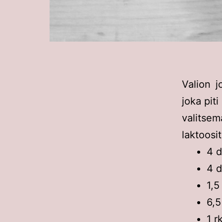
Valion j
joka piti
valitse
laktoosi
4 d
4 d
1,5
6,5
1 r