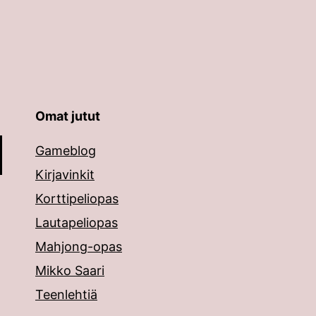
Omat jutut
äppäimillä ylös ja alas ja siirtyä halutulle sivulle ent
Gameblog
Kirjavinkit
Korttipeliopas
Lautapeliopas
Mahjong-opas
Mikko Saari
Teenlehtiä