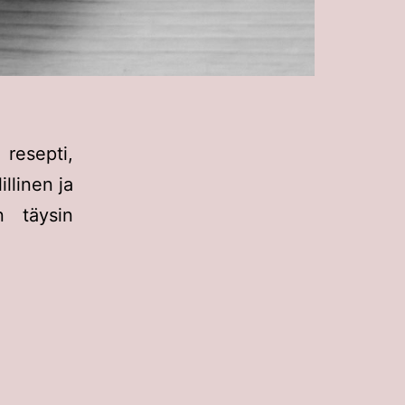
 resepti,
illinen ja
n täysin