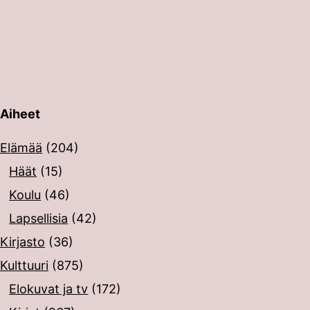
Aiheet
erin painalluksella. Kosketusnäytöllisten laitteiden käyt
Elämää
(204)
Häät
(15)
Koulu
(46)
Lapsellisia
(42)
Kirjasto
(36)
Kulttuuri
(875)
Elokuvat ja tv
(172)