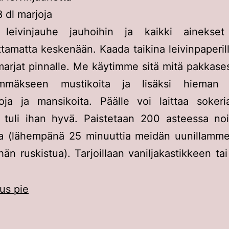
8 dl marjoja
 leivinjauhe jauhoihin ja kaikki ainekset
tamatta keskenään. Kaada taikina leivinpaperille
 marjat pinnalle. Me käytimme sitä mitä pakkases
mmäkseen mustikoita ja lisäksi hieman 
joja ja mansikoita. Päälle voi laittaa soker
n tuli ihan hyvä. Paistetaan 200 asteessa no
ia (lähempänä 25 minuuttia meidän uunillamme
hän ruskistua). Tarjoillaan vaniljakastikkeen tai