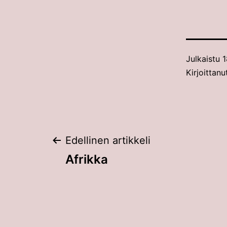
Julkaistu
1
Kirjoittan
Artikkelien
Edellinen artikkeli
Afrikka
selaus