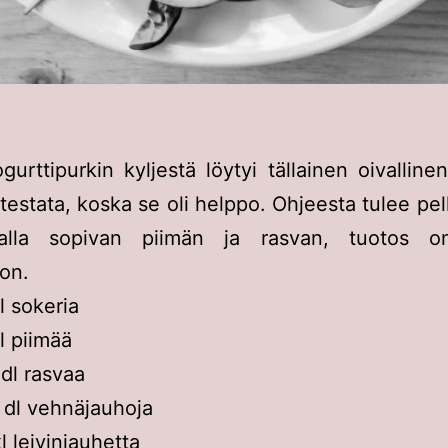
ogurttipurkin kyljestä löytyi tällainen oivallinen
 testata, koska se oli helppo. Ohjeesta tulee pell
malla sopivan piimän ja rasvan, tuotos o
ton.
l sokeria
l piimää
 dl rasvaa
 dl vehnäjauhoja
kl leivinjauhetta