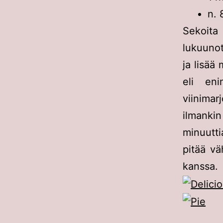
n. 
Sekoita
lukuunot
ja lisää
eli eni
viinimar
ilmanki
minuutt
pitää vä
kanssa.