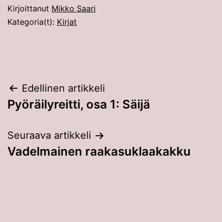
Kirjoittanut
Mikko Saari
Kategoria(t):
Kirjat
Artikkelien
Edellinen artikkeli
Pyöräilyreitti, osa 1: Säijä
selaus
Seuraava artikkeli
Vadelmainen raakasuklaakakku