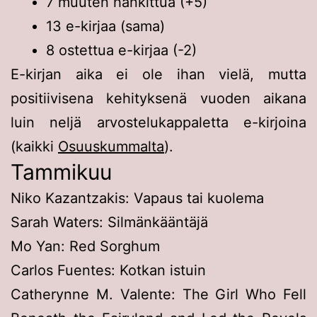
7 muuten hankittua (+5)
13 e-kirjaa (sama)
8 ostettua e-kirjaa (-2)
E-kirjan aika ei ole ihan vielä, mutta
positiivisena kehityksenä vuoden aikana
luin neljä arvostelukappaletta e-kirjoina
(kaikki
Osuuskummalta
).
Tammikuu
Niko Kazantzakis: Vapaus tai kuolema
Sarah Waters: Silmänkääntäjä
Mo Yan: Red Sorghum
Carlos Fuentes: Kotkan istuin
Catherynne M. Valente: The Girl Who Fell