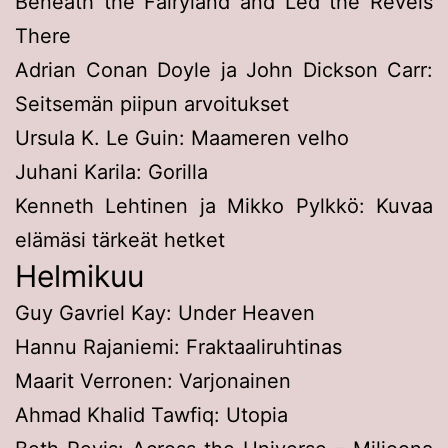
Beneath the Fairyland and Led the Revels
There
Adrian Conan Doyle ja John Dickson Carr:
Seitsemän piipun arvoitukset
Ursula K. Le Guin: Maameren velho
Juhani Karila: Gorilla
Kenneth Lehtinen ja Mikko Pylkkö: Kuvaa
elämäsi tärkeät hetket
Helmikuu
Guy Gavriel Kay: Under Heaven
Hannu Rajaniemi: Fraktaaliruhtinas
Maarit Verronen: Varjonainen
Ahmad Khalid Tawfiq: Utopia