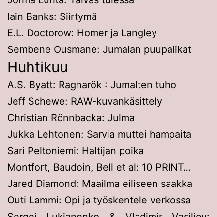
Jorma Luhta: Taivas tulessa
Iain Banks: Siirtymä
E.L. Doctorow: Homer ja Langley
Sembene Ousmane: Jumalan puupalikat
Huhtikuu
A.S. Byatt: Ragnarök : Jumalten tuho
Jeff Schewe: RAW-kuvankäsittely
Christian Rönnbacka: Julma
Jukka Lehtonen: Sarvia muttei hampaita
Sari Peltoniemi: Haltijan poika
Montfort, Baudoin, Bell et al: 10 PRINT…
Jared Diamond: Maailma eiliseen saakka
Outi Lammi: Opi ja työskentele verkossa
Sergei Lukjanenko & Vladimir Vasiljev: