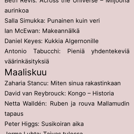
Beth Revis: Across the Universe – Miljoona
aurinkoa
Salla Simukka: Punainen kuin veri
Ian McEwan: Makeannälkä
Daniel Keyes: Kukkia Algernonille
Antonio Tabucchi: Pieniä yhdentekeviä
väärinkäsityksiä
Maaliskuu
Zaharia Stancu: Miten sinua rakastinkaan
David van Reybrouck: Kongo – Historia
Netta Walldén: Ruben ja rouva Mallamudin
tapaus
Peter Higgs: Susikoiran aika