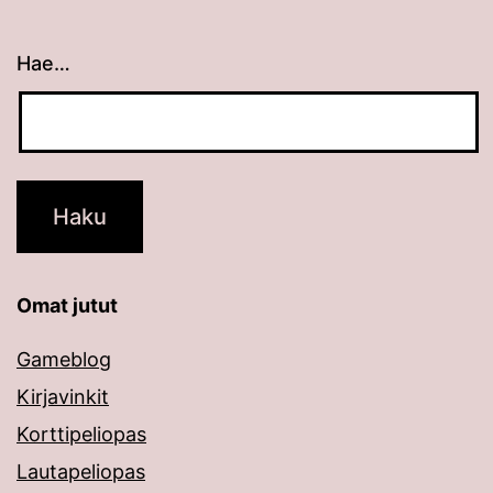
Hae…
Kun tuloksia tulee, voit selata niitä nuolinäppäimillä
Omat jutut
Gameblog
Kirjavinkit
Korttipeliopas
Lautapeliopas