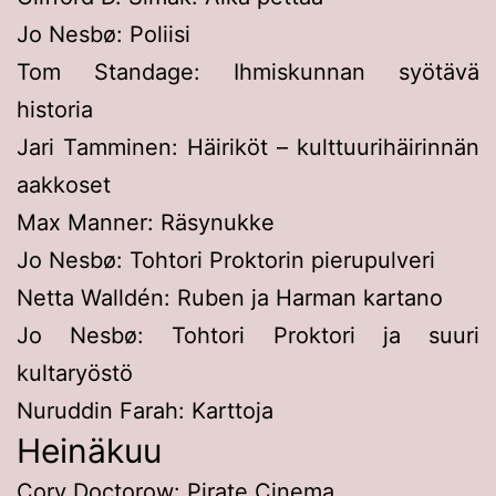
Jo Nesbø: Poliisi
Tom Standage: Ihmiskunnan syötävä
historia
Jari Tamminen: Häiriköt – kulttuurihäirinnän
aakkoset
Max Manner: Räsynukke
Jo Nesbø: Tohtori Proktorin pierupulveri
Netta Walldén: Ruben ja Harman kartano
Jo Nesbø: Tohtori Proktori ja suuri
kultaryöstö
Nuruddin Farah: Karttoja
Heinäkuu
Cory Doctorow: Pirate Cinema