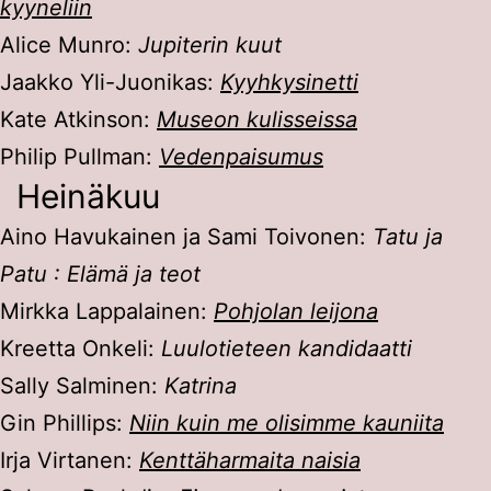
kyyneliin
Alice Munro:
Jupiterin kuut
Jaakko Yli-Juonikas:
Kyyhkysinetti
Kate Atkinson:
Museon kulisseissa
Philip Pullman:
Vedenpaisumus
Heinäkuu
Aino Havukainen ja Sami Toivonen:
Tatu ja
Patu : Elämä ja teot
Mirkka Lappalainen:
Pohjolan leijona
Kreetta Onkeli:
Luulotieteen kandidaatti
Sally Salminen:
Katrina
Gin Phillips:
Niin kuin me olisimme kauniita
Irja Virtanen:
Kenttäharmaita naisia