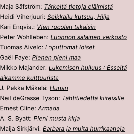
Maja Säfström:
Tärkeitä tietoja eläimistä
Heidi Viherjuuri:
Seikkailu kutsuu, Hilja
Kari Enqvist:
Vien rucolan takaisin
Peter Wohlleben:
Luonnon salainen verkosto
Tuomas Aivelo:
Loputtomat loiset
Gaël Faye:
Pienen pieni maa
Mikko Majander:
Lukemisen hulluus : Esseitä
aikamme kulttuurista
J. Pekka Mäkelä:
Hunan
Neil deGrasse Tyson:
Tähtitiedettä kiireisille
Ernest Cline:
Armada
A. S. Byatt:
Pieni musta kirja
Maija Sirkjärvi:
Barbara ja muita hurrikaaneja