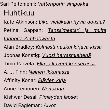
Sari Peltoniemi:
Vattenporin simpukka
Huhtikuu
Kate Atkinson:
Eikö vieläkään hyviä uutisia?
Petina Gappah:
Tanssimestari ja muita
tarinoita Zimbabwesta
Alan Bradley:
Kolmasti naukui kirjava kissa
Joonas Konstig:
Vuosi herrasmiehenä
Timo Parvela:
Ella ja kaverit konsertissa
A. J. Finn:
Nainen ikkunassa
Affinity Konar:
Elävien kirja
Anne Leinonen:
Noitakirja
Kishwar Desai:
Pimeyden lapset
David Eagleman:
Aivot