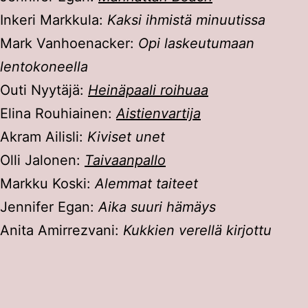
Inkeri Markkula:
Kaksi ihmistä minuutissa
Mark Vanhoenacker:
Opi laskeutumaan
lentokoneella
Outi Nyytäjä:
Heinäpaali roihuaa
Elina Rouhiainen:
Aistienvartija
Akram Ailisli:
Kiviset unet
Olli Jalonen:
Taivaanpallo
Markku Koski:
Alemmat taiteet
Jennifer Egan:
Aika suuri hämäys
Anita Amirrezvani:
Kukkien verellä kirjottu