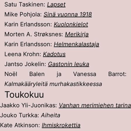
Satu Taskinen:
Lapset
Mike Pohjola:
Sinä vuonna 1918
Karin Erlandsson:
Kuolonkielot
Morten A. Strøksnes:
Merikirja
Karin Erlandsson:
Helmenkalastaja
Leena Krohn:
Kadotus
Jantso Jokelin:
Gastonin leuka
Noël Balen ja Vanessa Barrot:
Kalmakääryleitä murhakastikkeessa
Toukokuu
Jaakko Yli-Juonikas:
Vanhan merimiehen tarina
Jouko Turkka:
Aiheita
Kate Atkinson:
Ihmiskrokettia