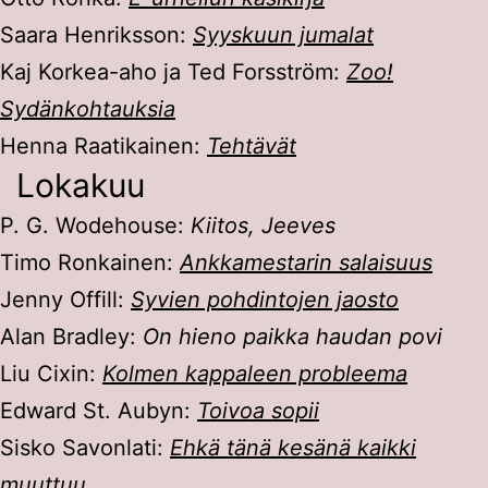
Saara Henriksson:
Syyskuun jumalat
Kaj Korkea-aho ja Ted Forsström:
Zoo!
Sydänkohtauksia
Henna Raatikainen:
Tehtävät
Lokakuu
P. G. Wodehouse:
Kiitos, Jeeves
Timo Ronkainen:
Ankkamestarin salaisuus
Jenny Offill:
Syvien pohdintojen jaosto
Alan Bradley:
On hieno paikka haudan povi
Liu Cixin:
Kolmen kappaleen probleema
Edward St. Aubyn:
Toivoa sopii
Sisko Savonlati:
Ehkä tänä kesänä kaikki
muuttuu