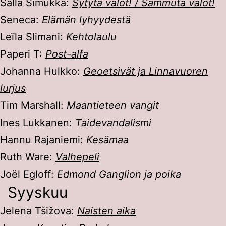
Salla Simukka:
Sytytä valot! / Sammuta valot!
Seneca:
Elämän lyhyydestä
Leïla Slimani:
Kehtolaulu
Paperi T:
Post-alfa
Johanna Hulkko:
Geoetsivät ja Linnavuoren
lurjus
Tim Marshall:
Maantieteen vangit
Ines Lukkanen:
Taidevandalismi
Hannu Rajaniemi:
Kesämaa
Ruth Ware:
Valhepeli
Joël Egloff:
Edmond Ganglion ja poika
Syyskuu
Jelena Tšižova:
Naisten aika