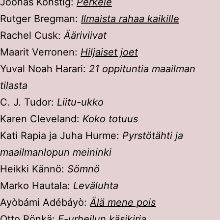
Joonas Konstig:
Perkele
Rutger Bregman:
Ilmaista rahaa kaikille
Rachel Cusk:
Ääriviivat
Maarit Verronen:
Hiljaiset joet
Yuval Noah Harari:
21 oppituntia maailman
tilasta
C. J. Tudor:
Liitu-ukko
Karen Cleveland:
Koko totuus
Kati Rapia ja Juha Hurme:
Pyrstötähti ja
maailmanlopun meininki
Heikki Kännö:
Sömnö
Marko Hautala:
Leväluhta
Ayòbámi Adébáyò:
Älä mene pois
Otto Rönkä:
E-urheilun käsikirja