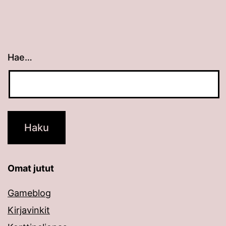
Hae…
Kun tuloksia tulee, voit selata niitä nuolinäppäimillä
Omat jutut
Gameblog
Kirjavinkit