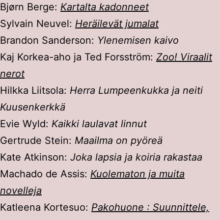
Bjørn Berge:
Kartalta kadonneet
Sylvain Neuvel:
Heräilevät jumalat
Brandon Sanderson:
Ylenemisen kaivo
Kaj Korkea-aho ja Ted Forsström:
Zoo! Viraalit
nerot
Hilkka Liitsola:
Herra Lumpeenkukka ja neiti
Kuusenkerkkä
Evie Wyld:
Kaikki laulavat linnut
Gertrude Stein:
Maailma on pyöreä
Kate Atkinson:
Joka lapsia ja koiria rakastaa
Machado de Assis:
Kuolematon ja muita
novelleja
Katleena Kortesuo:
Pakohuone : Suunnittele,