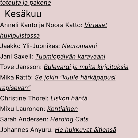
toteuta ja pakene
Kesäkuu
Anneli Kanto ja Noora Katto:
Virtaset
huvipuistossa
Jaakko Yli-Juonikas:
Neuromaani
Jani Saxell:
Tuomiopäivän karavaani
Tove Jansson:
Bulevardi ja muita kirjoituksia
Mika Rättö:
Se jokin ”kuule härkäpapusi
rapisevan”
Christine Thorel:
Liskon häntä
Mixu Lauronen:
Kontiainen
Sarah Andersen:
Herding Cats
Johannes Anyuru:
He hukkuvat äitiensä