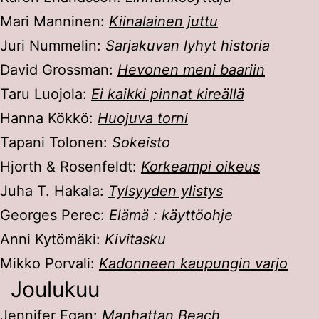
Mari Manninen:
Kiinalainen juttu
Juri Nummelin:
Sarjakuvan lyhyt historia
David Grossman:
Hevonen meni baariin
Taru Luojola:
Ei kaikki pinnat kireällä
Hanna Kökkö:
Huojuva torni
Tapani Tolonen:
Sokeisto
Hjorth & Rosenfeldt:
Korkeampi oikeus
Juha T. Hakala:
Tylsyyden ylistys
Georges Perec:
Elämä : käyttöohje
Anni Kytömäki:
Kivitasku
Mikko Porvali:
Kadonneen kaupungin varjo
Joulukuu
Jennifer Egan:
Manhattan Beach