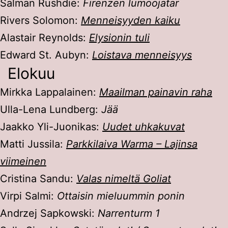
Salman Rushdie:
Firenzen lumoojatar
Rivers Solomon:
Menneisyyden kaiku
Alastair Reynolds:
Elysionin tuli
Edward St. Aubyn:
Loistava menneisyys
Elokuu
Mirkka Lappalainen:
Maailman painavin raha
Ulla-Lena Lundberg:
Jää
Jaakko Yli-Juonikas:
Uudet uhkakuvat
Matti Jussila:
Parkkilaiva Warma – Lajinsa
viimeinen
Cristina Sandu:
Valas nimeltä Goliat
Virpi Salmi:
Ottaisin mieluummin ponin
Andrzej Sapkowski:
Narrenturm 1