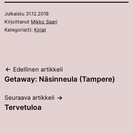
Julkaistu
31.12.2018
Kirjoittanut
Mikko Saari
Kategoria(t):
Kirjat
Artikkelien
Edellinen artikkeli
Getaway: Näsinneula (Tampere)
selaus
Seuraava artikkeli
Tervetuloa