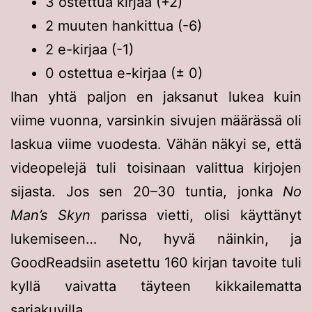
3 ostettua kirjaa (+2)
2 muuten hankittua (-6)
2 e-kirjaa (-1)
0 ostettua e-kirjaa (± 0)
Ihan yhtä paljon en jaksanut lukea kuin
viime vuonna, varsinkin sivujen määrässä oli
laskua viime vuodesta. Vähän näkyi se, että
videopelejä tuli toisinaan valittua kirjojen
sijasta. Jos sen 20–30 tuntia, jonka
No
Man’s Skyn
parissa vietti, olisi käyttänyt
lukemiseen… No, hyvä näinkin, ja
GoodReadsiin asetettu 160 kirjan tavoite tuli
kyllä vaivatta täyteen kikkailematta
sarjakuvilla.