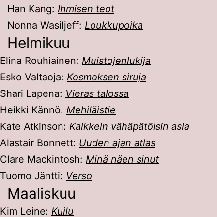
Han Kang:
Ihmisen teot
Nonna Wasiljeff:
Loukkupoika
Helmikuu
Elina Rouhiainen:
Muistojenlukija
Esko Valtaoja:
Kosmoksen siruja
Shari Lapena:
Vieras talossa
Heikki Kännö:
Mehiläistie
Kate Atkinson:
Kaikkein vähäpätöisin asia
Alastair Bonnett:
Uuden ajan atlas
Clare Mackintosh:
Minä näen sinut
Tuomo Jäntti:
Verso
Maaliskuu
Kim Leine:
Kuilu