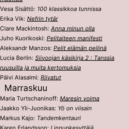
Vesa Sisättö:
100 klassikkoa tunnissa
Erika Vik:
Nefrin tytär
Clare Mackintosh:
Anna minun olla
Juho Kuorikoski:
Pelitaiteen manifesti
Aleksandr Manzos:
Pelit elämän peilinä
Lucia Berlin:
Siivoojan käsikirja 2 : Tanssia
ruusuilla ja muita kertomuksia
Päivi Alasalmi:
Riivatut
Marraskuu
Maria Turtschaninoff:
Maresin voima
Jaakko Yli-Juonikas:
Yö on viisain
Markus Kajo:
Tandemkentauri
Karen Erlandsson:
Linnunkesyttäjä