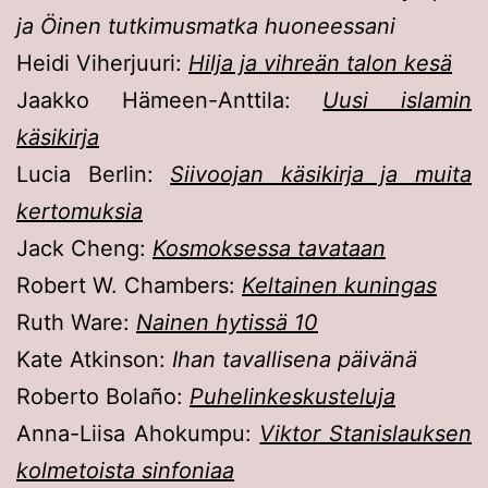
ja Öinen tutkimusmatka huoneessani
Heidi Viherjuuri:
Hilja ja vihreän talon kesä
Jaakko Hämeen-Anttila:
Uusi islamin
käsikirja
Lucia Berlin:
Siivoojan käsikirja ja muita
kertomuksia
Jack Cheng:
Kosmoksessa tavataan
Robert W. Chambers:
Keltainen kuningas
Ruth Ware:
Nainen hytissä 10
Kate Atkinson:
Ihan tavallisena päivänä
Roberto Bolaño:
Puhelinkeskusteluja
Anna-Liisa Ahokumpu:
Viktor Stanislauksen
kolmetoista sinfoniaa