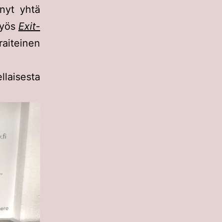
nyt yhtä
myös
Exit
-
aiteinen
laisesta