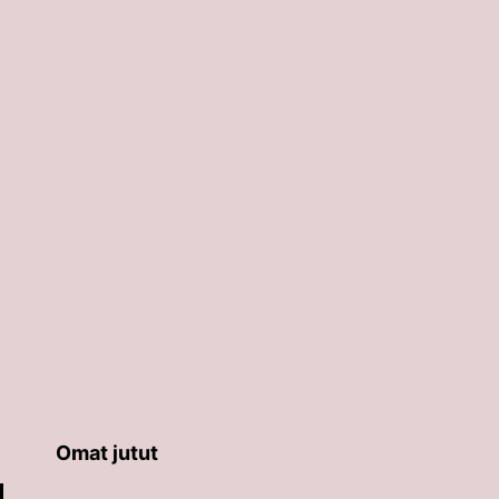
Omat jutut
äppäimillä ylös ja alas ja siirtyä halutulle sivulle ent