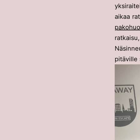
yksirai
aikaa ra
pakohuo
ratkaisu
Näsinne
pitäville