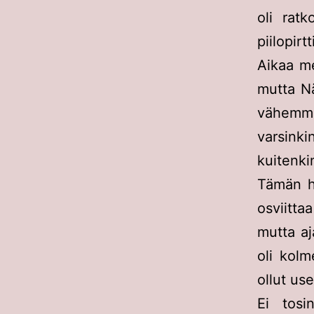
oli rat
piilopir
Aikaa me
mutta Nä
vähemmän
varsinkin
kuitenki
Tämän hu
osviitta
mutta aj
oli kolm
ollut us
Ei tosi