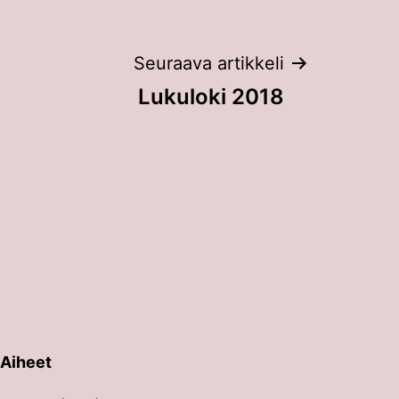
Seuraava artikkeli
Lukuloki 2018
Aiheet
erin painalluksella. Kosketusnäytöllisten laitteiden käyt