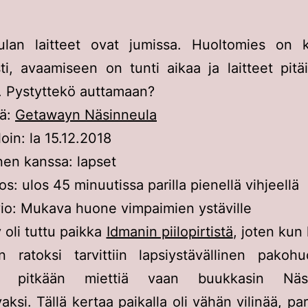
ulan laitteet ovat jumissa. Huoltomies on 
ti, avaamiseen on tunti aikaa ja laitteet pitä
. Pystyttekö auttamaan?
tä:
Getawayn Näsinneula
loin: la 15.12.2018
en kanssa: lapset
os: ulos 45 minuutissa parilla pienellä vihjeellä
io: Mukava huone vimpaimien ystäville
oli tuttu paikka
Idmanin piilopirtistä
, joten kun 
än ratoksi tarvittiin lapsiystävällinen pako
ut pitkään miettiä vaan buukkasin Näsi
vaksi. Tällä kertaa paikalla oli vähän vilinää, pa