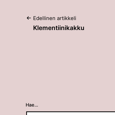
Artikkelien
Edellinen artikkeli
Klementiinikakku
selaus
Hae…
Kun tuloksia tulee, voit selata niitä nuolin