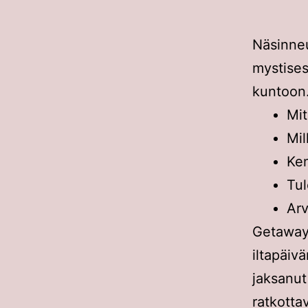
Näsinne
mystises
kuntoon
Mi
Mil
Ken
Tul
Arv
Getaway 
iltapäiv
jaksan
ratkotta