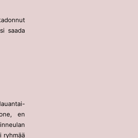
kadonnut
isi saada
lauantai-
huone, en
nneulan
ri ryhmää