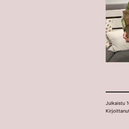
Julkaistu
1
Kirjoittan