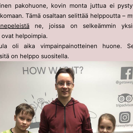
teinen pakohuone, kovin monta juttua ei pysty
tkomaan. Tämä osaltaan selittää helppoutta – 
nepeleistä
ne, joissa on selkeämmin yksir
, ovat helpoimpia.
ula oli aika vimpainpainotteinen huone. Sel
 sitä on helppo suositella.