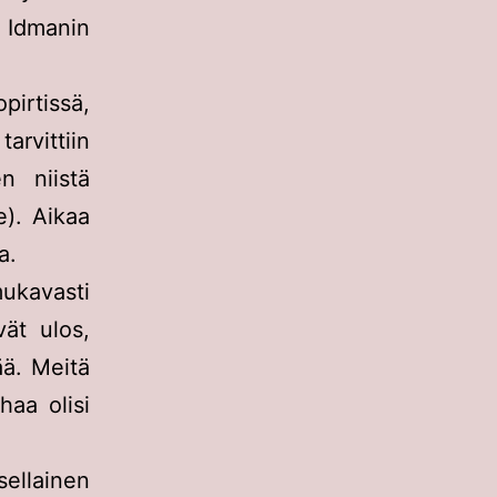
 Idmanin
pirtissä,
arvittiin
en niistä
se). Aikaa
a.
mukavasti
vät ulos,
ää. Meitä
haa olisi
ellainen