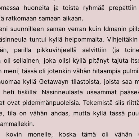
komassa huoneita ja toista ryhmää prepattiin
ttiä ratkomaan samaan aikaan.
ni suunnilleen saman verran kuin Idmanin piilo
sinneula tuntui kyllä helpommalta. Vihjeitäkin t
, parilla pikkuvihjeellä selvittiin (ja toin
 oli sellainen, joka olisi kyllä pitänyt tajuta it
n meni, tässä oli jotenkin vähän hitaampia pulmi
omaa kyllä Getawayn tilastoista, joista saa 
a heti tiskillä: Näsinneulasta useammat pääse
at ovat pidemmänpuoleisia. Tekemistä siis riitt
e, tila on vähän ahdas, mutta kyllä tässä puu
eammallekin.
n kovin monelle, koska tämä oli vähän s