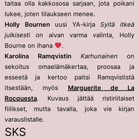
taitaa olla kakkososa sarjaan, jota poikani
lukee, joten tilaukseen menee.
Holly Bournen
uusi YA-kirja
Syitä itkeä
julkisesti
on aivan varma valinta, Holly
Bourne on ihana
.
Karolina Ramqvistin
Karhunainen
on
sekoitus omaelämäkertaa, proosaa ja
esseetä ja kertoo paitsi Ramqvististä
itsestään, myös
Marguerite de La
Rocquesta
. Kuvaus jättää ristiriitaiset
fiilikset, mutta tavalla, joka vie kirjan
varauslistalle.
SKS