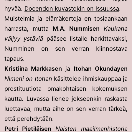
hyvää.
Docendon kuvastokin on Issuussa
.
Muistelmia ja elämäkertoja en tosiaankaan
harrasta, mutta
M.A. Nummisen
Kaukana
väijyy ystäviä
pääsee listalle harkittavaksi,
Numminen on sen verran kiinnostava
tapaus.
Kristiina Markkasen
ja
Itohan Okundayen
Nimeni on Itohan
käsittelee ihmiskauppaa ja
prostituutiota omakohtaisen kokemuksen
kautta. Luvassa lienee jokseenkin raskasta
luettavaa, mutta aihe on sen verran tärkeä,
että perehdytään.
Petri Pietiläisen
Naisten maailmanhistoria