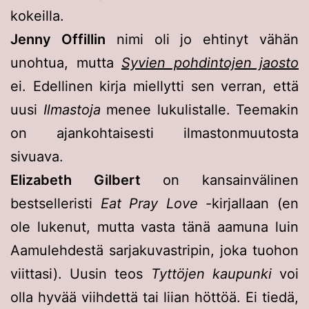
kokeilla.
Jenny Offillin
nimi oli jo ehtinyt vähän
unohtua, mutta
Syvien pohdintojen jaosto
ei. Edellinen kirja miellytti sen verran, että
uusi
Ilmastoja
menee lukulistalle. Teemakin
on ajankohtaisesti ilmastonmuutosta
sivuava.
Elizabeth Gilbert
on kansainvälinen
bestselleristi
Eat Pray Love
-kirjallaan (en
ole lukenut, mutta vasta tänä aamuna luin
Aamulehdestä sarjakuvastripin, joka tuohon
viittasi). Uusin teos
Tyttöjen kaupunki
voi
olla hyvää viihdettä tai liian höttöä. Ei tiedä,