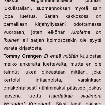
roikkui englanninkielisenä pitkään
lukulistallani, suomennoksen myötä sain
jopa luettua. Sarjan kakkososa on
parhaillaan kirjahyllyssäni odottamassa
vuoroaan, joten eiköhän
Kuolema on
ikuinen
eli sarjan kolmososakin ole syytä
varata kirjastosta.
Tommy Orangen
Ei enää mitään
kuulostaa
melko ankaralta luettavalta, mutta en ole
tainnut lukea oikeastaan mitään, joka
kertoisi intiaaneista, varsinkaan
omakohtaisesti (lähimmäksi päässee joskus
lapsena luettu
Haudatkaa sydämeni
Wounded Kneehen
). Siksi tämä pääsee