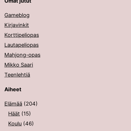
Omat jutut
Gameblog
Kirjavinkit
Korttipeliopas
Lautapeliopas
Mahjong-opas
Mikko Saari
Teenlehtiä
Aiheet
Elämää
(204)
Häät
(15)
Koulu
(46)