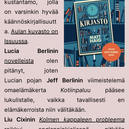
kustantamo, jolla
on varsinkin hyvää
käännöskirjallisuutt
a.
Aulan kuvasto on
Issuussa
.
Lucia Berlinin
novelleista
olen
pitänyt, joten
Lucian pojan
Jeff Berlinin
viimeistelemä
omaelämäkerta
Kotiinpaluu
pääsee
lukulistalle, vaikka tavallisesti en
elämäkerroista niin välitäkään.
Liu Cixinin
Kolmen kappaleen probleema