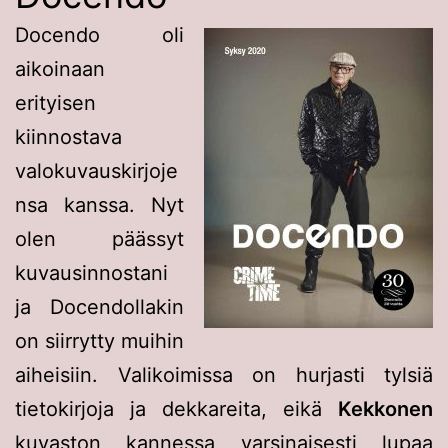
Docendo oli
aikoinaan
erityisen
kiinnostava
valokuvauskirjoje
nsa kanssa. Nyt
olen päässyt
kuvausinnostani
ja Docendollakin
on siirrytty muihin
aiheisiin. Valikoimissa on hurjasti tylsiä
tietokirjoja ja dekkareita, eikä
Kekkonen
kuvaston kannessa varsinaisesti lupaa