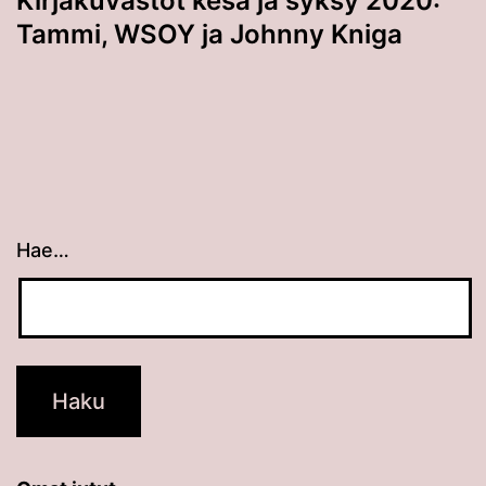
Kirjakuvastot kesä ja syksy 2020:
Tammi, WSOY ja Johnny Kniga
Hae…
Kun tuloksia tulee, voit selata niitä nuolinäppäimillä