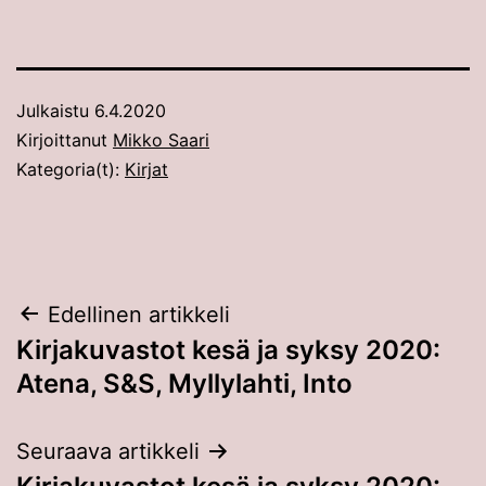
Julkaistu
6.4.2020
Kirjoittanut
Mikko Saari
Kategoria(t):
Kirjat
Artikkelien
Edellinen artikkeli
Kirjakuvastot kesä ja syksy 2020:
selaus
Atena, S&S, Myllylahti, Into
Seuraava artikkeli