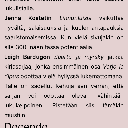
lukulistalle.
Jenna Kostetin
Linnunluisia
vaikuttaa
hyvältä, salaisuuksia ja kuolemantapauksia
saaristomaisemissa. Kun vielä sivujakin on
alle 300, näen tässä potentiaalia.
Leigh Bardugon
Saarto ja myrsky
jatkaa
kirjasarjaa, jonka ensimmäinen osa
Varjo ja
riipus
odottaa vielä hyllyssä lukemattomana.
Tälle on sadellut kehuja sen verran, että
sarjan voi odottaa olevan vähintään
lukukelpoinen. Pistetään siis tämäkin
muistiin.
Docendo