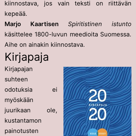
kiinnostava, jos vain teksti on riittävän
kepeää.
Marjo Kaartisen
Spiritistinen istunto
käsittelee 1800-luvun meedioita Suomessa.
Aihe on ainakin kiinnostava.
Kirjapaja
Kirjapajan
suhteen
odotuksia ei
myöskään
juurikaan ole,
kustantamon
painotusten