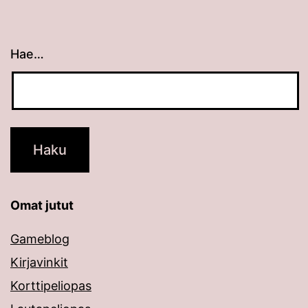
Hae…
Kun tuloksia tulee, voit selata niitä nuolinäppäimillä
Omat jutut
Gameblog
Kirjavinkit
Korttipeliopas