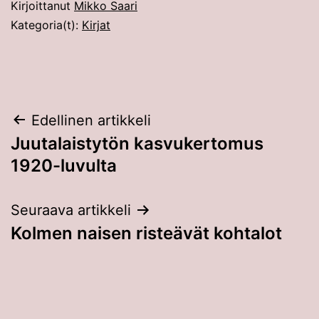
Kirjoittanut
Mikko Saari
Kategoria(t):
Kirjat
Artikkelien
Edellinen artikkeli
Juutalaistytön kasvukertomus
selaus
1920-luvulta
Seuraava artikkeli
Kolmen naisen risteävät kohtalot