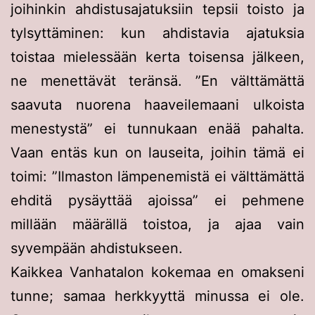
joihinkin ahdistusajatuksiin tepsii toisto ja
tylsyttäminen: kun ahdistavia ajatuksia
toistaa mielessään kerta toisensa jälkeen,
ne menettävät teränsä. ”En välttämättä
saavuta nuorena haaveilemaani ulkoista
menestystä” ei tunnukaan enää pahalta.
Vaan entäs kun on lauseita, joihin tämä ei
toimi: ”Ilmaston lämpenemistä ei välttämättä
ehditä pysäyttää ajoissa” ei pehmene
millään määrällä toistoa, ja ajaa vain
syvempään ahdistukseen.
Kaikkea Vanhatalon kokemaa en omakseni
tunne; samaa herkkyyttä minussa ei ole.