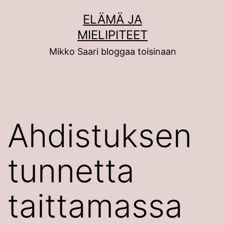
Siirry
ELÄMÄ JA
sisältöön
MIELIPITEET
Mikko Saari bloggaa toisinaan
Ahdistuksen
tunnetta
taittamassa