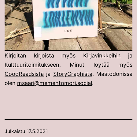
Kirjoitan kirjoista myös
Kirjavinkkeihin
ja
Kulttuuritoimitukseen
. Minut löytää myös
GoodReadsista
ja
StoryGraphista
. Mastodonissa
olen
msaari@mementomori.social
.
Julkaistu
17.5.2021