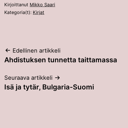
Kirjoittanut
Mikko Saari
Kategoria(t):
Kirjat
Artikkelien
Edellinen artikkeli
Ahdistuksen tunnetta taittamassa
selaus
Seuraava artikkeli
Isä ja tytär, Bulgaria-Suomi