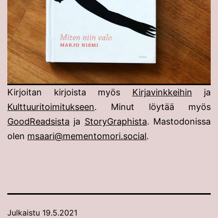
Kirjoitan kirjoista myös
Kirjavinkkeihin
ja
Kulttuuritoimitukseen
. Minut löytää myös
GoodReadsista
ja
StoryGraphista
. Mastodonissa
olen
msaari@mementomori.social
.
Julkaistu
19.5.2021