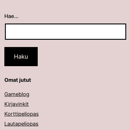
Hae…
Kun tuloksia tulee, voit selata niitä nuolinäppäimillä
Omat jutut
Gameblog
Kirjavinkit
Korttipeliopas
Lautapeliopas