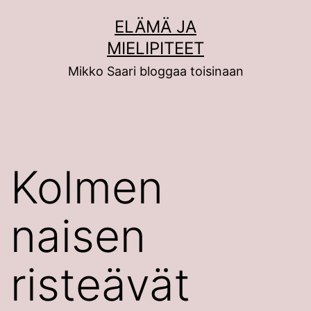
Siirry
ELÄMÄ JA
sisältöön
MIELIPITEET
Mikko Saari bloggaa toisinaan
Kolmen
naisen
risteävät