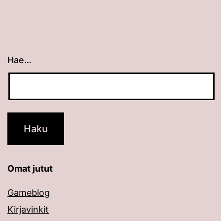
Hae…
Kun tuloksia tulee, voit selata niitä nuolinäppäimillä
Omat jutut
Gameblog
Kirjavinkit