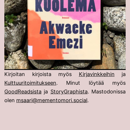
Kirjoitan kirjoista myös
Kirjavinkkeihin
ja
Kulttuuritoimitukseen
. Minut löytää myös
GoodReadsista
ja
StoryGraphista
. Mastodonissa
olen
msaari@mementomori.social
.