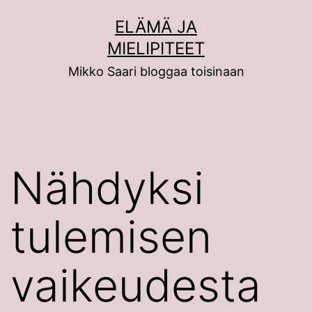
Siirry
ELÄMÄ JA
sisältöön
MIELIPITEET
Mikko Saari bloggaa toisinaan
Nähdyksi
tulemisen
vaikeudesta