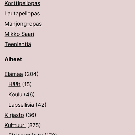
Korttipeliopas
Lautapeliopas
Mahjong-opas
Mikko Saari
Teenlehtiä
Aiheet
Elämää
(204)
Häät
(15)
Koulu
(46)
Lapsellisia
(42)
Kirjasto
(36)
Kulttuuri
(875)