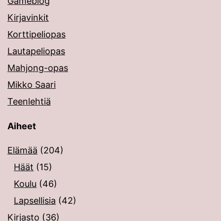
Gameblog
Kirjavinkit
Korttipeliopas
Lautapeliopas
Mahjong-opas
Mikko Saari
Teenlehtiä
Aiheet
Elämää
(204)
Häät
(15)
Koulu
(46)
Lapsellisia
(42)
Kirjasto
(36)