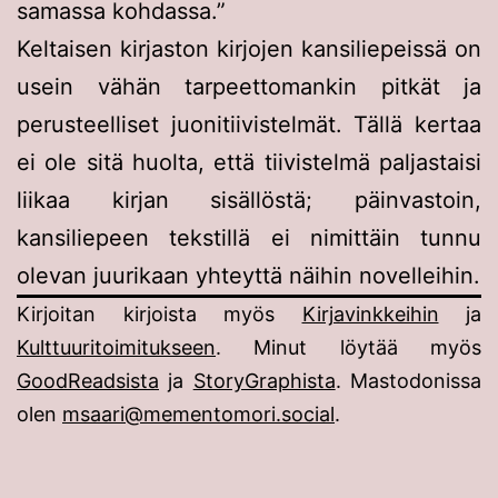
samassa kohdassa.”
Keltaisen kirjaston kirjojen kansiliepeissä on
usein vähän tarpeettomankin pitkät ja
perusteelliset juonitiivistelmät. Tällä kertaa
ei ole sitä huolta, että tiivistelmä paljastaisi
liikaa kirjan sisällöstä; päinvastoin,
kansiliepeen tekstillä ei nimittäin tunnu
olevan juurikaan yhteyttä näihin novelleihin.
Kirjoitan kirjoista myös
Kirjavinkkeihin
ja
Kulttuuritoimitukseen
. Minut löytää myös
GoodReadsista
ja
StoryGraphista
. Mastodonissa
olen
msaari@mementomori.social
.