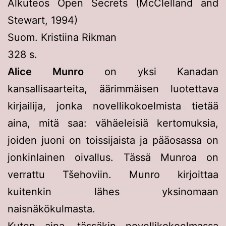
Alkuteos Open Secrets (McClelland and
Stewart, 1994)
Suom. Kristiina Rikman
328 s.
Alice Munro
on yksi Kanadan
kansallisaarteita, äärimmäisen luotettava
kirjailija, jonka novellikokoelmista tietää
aina, mitä saa: vähäeleisiä kertomuksia,
joiden juoni on toissijaista ja pääosassa on
jonkinlainen oivallus. Tässä Munroa on
verrattu Tšehoviin. Munro kirjoittaa
kuitenkin lähes yksinomaan
naisnäkökulmasta.