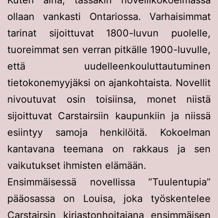
Kuten aina, tässäkin novellikokoelmassa
ollaan vankasti Ontariossa. Varhaisimmat
tarinat sijoittuvat 1800-luvun puolelle,
tuoreimmat sen verran pitkälle 1900-luvulle,
että uudelleenkouluttautuminen
tietokonemyyjäksi on ajankohtaista. Novellit
nivoutuvat osin toisiinsa, monet niistä
sijoittuvat Carstairsiin kaupunkiin ja niissä
esiintyy samoja henkilöitä. Kokoelman
kantavana teemana on rakkaus ja sen
vaikutukset ihmisten elämään.
Ensimmäisessä novellissa ”Tuulentupia”
pääosassa on Louisa, joka työskentelee
Carstairsin kirjastonhoitajana ensimmäisen