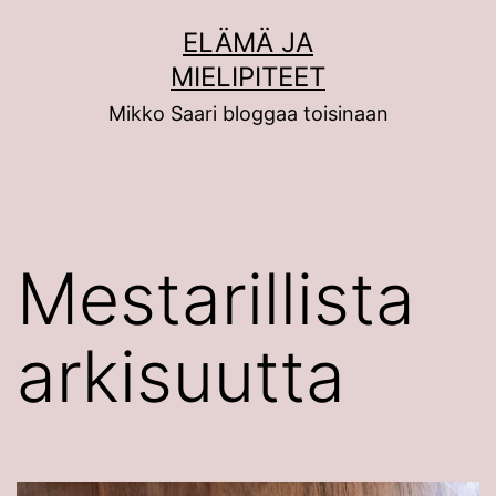
Siirry
ELÄMÄ JA
sisältöön
MIELIPITEET
Mikko Saari bloggaa toisinaan
Mestarillista
arkisuutta