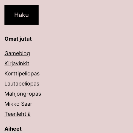
Omat jutut
Gameblog
Kirjavinkit
Korttipeliopas
Lautapeliopas
Mahjong-opas
Mikko Saari
Teenlehtiä
Aiheet