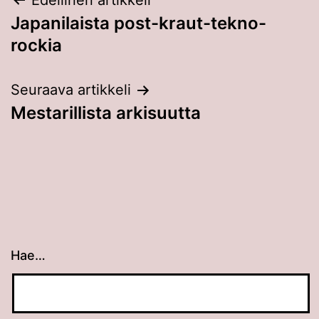
Artikkelien
Edellinen artikkeli
Japanilaista post-kraut-tekno-
selaus
rockia
Seuraava artikkeli
Mestarillista arkisuutta
Hae…
Kun tuloksia tulee, voit selata niitä nuolinäppäimillä