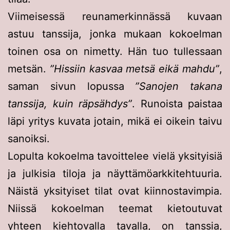
Viimeisessä reunamerkinnässä kuvaan
astuu tanssija, jonka mukaan kokoelman
toinen osa on nimetty. Hän tuo tullessaan
metsän.
”Hissiin kasvaa metsä eikä mahdu”
,
saman sivun lopussa
”Sanojen takana
tanssija, kuin räpsähdys”
. Runoista paistaa
läpi yritys kuvata jotain, mikä ei oikein taivu
sanoiksi.
Lopulta kokoelma tavoittelee vielä yksityisiä
ja julkisia tiloja ja näyttämöarkkitehtuuria.
Näistä yksityiset tilat ovat kiinnostavimpia.
Niissä kokoelman teemat kietoutuvat
yhteen kiehtovalla tavalla, on tanssia,