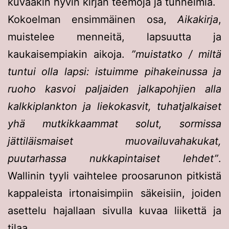
kuvaakin hyvin kirjan teemoja ja tunnelmia.
Kokoelman ensimmäinen osa,
Aikakirja
,
muistelee menneitä, lapsuutta ja
kaukaisempiakin aikoja.
”muistatko / miltä
tuntui olla lapsi: istuimme pihakeinussa ja
ruoho kasvoi paljaiden jalkapohjien alla
kalkkiplankton ja liekokasvit, tuhatjalkaiset
yhä mutkikkaammat solut, sormissa
jättiläismaiset muovailuvahakukat,
puutarhassa nukkapintaiset lehdet”
.
Wallinin tyyli vaihtelee proosarunon pitkistä
kappaleista irtonaisimpiin säkeisiin, joiden
asettelu hajallaan sivulla kuvaa liikettä ja
tilaa.