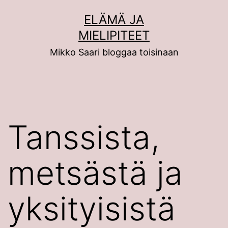
Siirry
ELÄMÄ JA
sisältöön
MIELIPITEET
Mikko Saari bloggaa toisinaan
Tanssista,
metsästä ja
yksityisistä