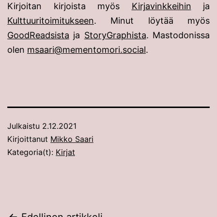
Kirjoitan kirjoista myös
Kirjavinkkeihin
ja
Kulttuuritoimitukseen
. Minut löytää myös
GoodReadsista
ja
StoryGraphista
. Mastodonissa
olen
msaari@mementomori.social
.
Julkaistu
2.12.2021
Kirjoittanut
Mikko Saari
Kategoria(t):
Kirjat