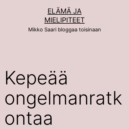
Siirry
ELÄMÄ JA
sisältöön
MIELIPITEET
Mikko Saari bloggaa toisinaan
Kepeää
ongelmanratk
ontaa