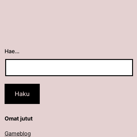
Hae…
Kun tuloksia tulee, voit selata niitä nuolinäppäimillä
Omat jutut
Gameblog