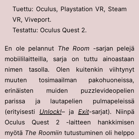
Tuettu: Oculus, Playstation VR, Steam
VR, Viveport.
Testattu: Oculus Quest 2.
En ole pelannut
The Room
-sarjan pelejä
mobiililaitteilla, sarja on tuttu ainoastaan
nimen tasolla. Olen kuitenkin viihtynyt
muuten tosimaailman pakohuoneissa,
erinäisten muiden puzzlevideopelien
parissa ja lautapelien pulmapeleissä
(erityisesti
Unlock!
– ja
Exit
-sarjat). Niinpä
Oculus Quest 2 -laitteen hankkimisen
myötä
The Roomiin
tutustuminen oli helppo