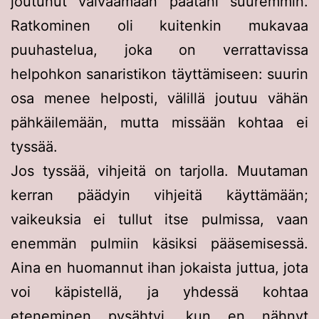
joutunut vaivaamaan päätäni suuremmin.
Ratkominen oli kuitenkin mukavaa
puuhastelua, joka on verrattavissa
helpohkon sanaristikon täyttämiseen: suurin
osa menee helposti, välillä joutuu vähän
pähkäilemään, mutta missään kohtaa ei
tyssää.
Jos tyssää, vihjeitä on tarjolla. Muutaman
kerran päädyin vihjeitä käyttämään;
vaikeuksia ei tullut itse pulmissa, vaan
enemmän pulmiin käsiksi pääsemisessä.
Aina en huomannut ihan jokaista juttua, jota
voi käpistellä, ja yhdessä kohtaa
eteneminen pysähtyi, kun en nähnyt