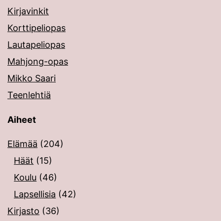
Kirjavinkit
Korttipeliopas
Lautapeliopas
Mahjong-opas
Mikko Saari
Teenlehtiä
Aiheet
Elämää
(204)
Häät
(15)
Koulu
(46)
Lapsellisia
(42)
Kirjasto
(36)