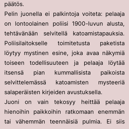
päätös.
Pelin juonella ei palkintoja voiteta: pelaaja
on lontoolainen poliisi 1900-luvun alusta,
tehtävänään selvitellä katoamistapauksia.
Poliisilaitokselle toimitetusta paketista
löytyy mystinen esine, joka avaa näkymiä
toiseen todellisuuteen ja pelaaja löytää
itsensä pian kummallisista paikoista
selvittelemässä katoamisten mysteeriä
salaperäisten kirjeiden avustuksella.
Juoni on vain tekosyy heittää pelaaja
hienoihin paikkoihin ratkomaan enemmän
tai vähemmän teennäisiä pulmia. Ei siis