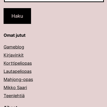
Omat jutut
Gameblog
Kirjavinkit
Korttipeliopas
Lautapeliopas
Mahjong-opas
Mikko Saari
Teenlehtiä