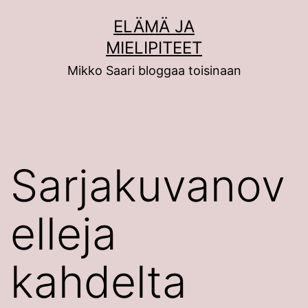
Siirry
ELÄMÄ JA
sisältöön
MIELIPITEET
Mikko Saari bloggaa toisinaan
Sarjakuvanov
elleja
kahdelta