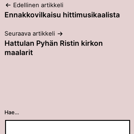
Artikkelien
Edellinen artikkeli
Ennakkovilkaisu hittimusikaalista
selaus
Seuraava artikkeli
Hattulan Pyhän Ristin kirkon
maalarit
Hae…
Kun tuloksia tulee, voit selata niitä nuolinäppäimillä