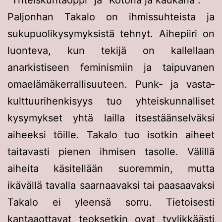
”Yhteiskuntaoppi” ja ”Kotona ja kaukana”.
Paljonhan Takalo on ihmissuhteista ja
sukupuolikysymyksistä tehnyt. Aihepiiri on
luonteva, kun tekijä on kallellaan
anarkistiseen feminismiin ja taipuvanen
omaelämäkerrallisuuteen. Punk- ja vasta­
kulttuuri­henkisyys tuo yhteiskunnalliset
kysymykset yhtä lailla itsestään­selväksi
aiheeksi töille. Takalo tuo isotkin aiheet
taitavasti pienen ihmisen tasolle. Välillä
aiheita käsitellään suoremmin, mutta
ikävällä tavalla saarnaavaksi tai paasaavaksi
Takalo ei yleensä sorru. Tietoisesti
kantaaottavat teoksetkin ovat tyylikkäästi