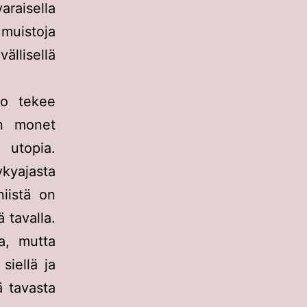
raisella
uistoja
ällisellä
no tekee
in monet
topia.
kyajasta
iistä on
 tavalla.
a, mutta
siellä ja
ä tavasta