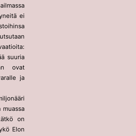
aailmassa
yneitä ei
toihinsa
kutsutaan
atioita:
ää suuria
han ovat
aralle ja
iljonääri
un muassa
kätkö on
ykö Elon