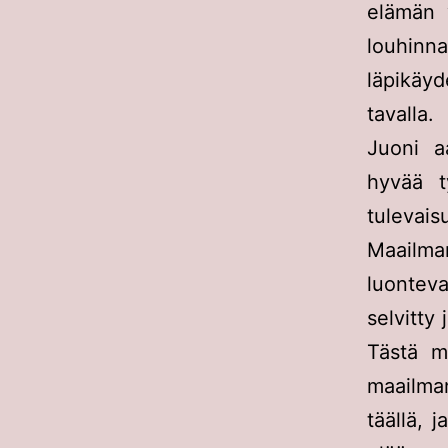
elämän 
louhin
läpikäyd
tavalla.
Juoni a
hyvää t
tulevai
Maailma
luontev
selvitty
Tästä m
maailman
täällä, 