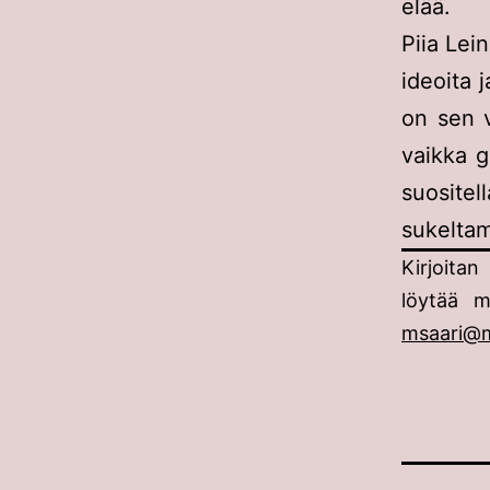
elää.
Piia Lein
ideoita 
on sen 
vaikka g
suositell
sukeltam
Kirjoitan
löytää 
msaari@m