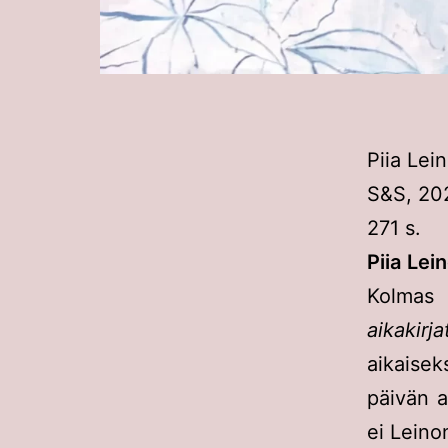
Piia Lein
S&S, 20
271 s.
Piia Lei
Kolmas 
aikakirja
aikaisek
päivän a
ei Leino