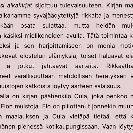
si aikakirjat
sijoittuu tulevaisuuteen. Kirjan m
ikanamme syväjäädytettyjä rikkaita ja menest
nkään osata sulattaa, mutta heidän muis
 käsiksi mielikoneiden avulla. Tätä toimintaa 
seksi ja sen harjoittamiseen on monia motiva
akevat elostelun elämyksiä, toiset haluavat el
a ja jotkut jahtaavat aarteita. Rikkaat
neet varallisuuttaan mahdollisen herätyksen v
muistojen kätköistä löytyy aarteen salaisuus.
ialla on kirjan päähenkilö Oula, joka penkoo m
Elon muistoja. Elo on piilottanut jonnekin mu
n
maalauksen ja Oula vieläpä tietää, että 
 hänen pienessä kotikaupungissaan. Vaan löyty