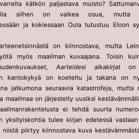
varrelta kätkön paljastava muisto? Sattumanva
nalla siihen on vaikea osua, mutta m
essään ja kokiessaan Oula tutustuu Eloon syv
arteenetsinnästä on kiinnostava, mutta Lei
yötä myös maailman kuvaajana. Toisin ku
suudenkuvaukset,
Aarteidesi aikakirjat
on u
n kantokykyä on koeteltu ja takana on ny
ana jatkumona seuraavia katastrofeja, mutta n
 ja maailmaa on järjestelty uusiksi kestävämmällä
aailmanrakentelusta ei tehdä suurta numero
 yksityiskohtia tulee kirjan edetessä vastaan 
ja niistä piirtyy kiinnostava kuva kestävämmäst