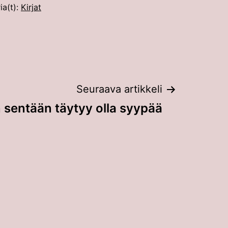
ia(t):
Kirjat
Seuraava artikkeli
 sentään täytyy olla syypää