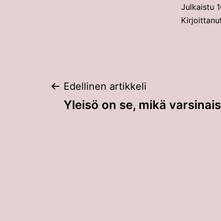
Julkaistu
1
Kirjoittan
Artikkelien
Edellinen artikkeli
Yleisö on se, mikä varsinai
selaus