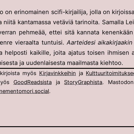
o on erinomainen scifi-kirjailija, jolla on kirjois
ja niitä kantamassa vetäviä tarinoita. Samalla Lei
verran pehmeää, ettei sitä kannata kenenkään 
enre vieraalta tuntuisi.
Aarteidesi aikakirjaakin
a helposti kaikille, joita ajatus toisen ihmisen 
isesta ja uudenlaisesta maailmasta kiehtoo.
 kirjoista myös
Kirjavinkkeihin
ja
Kulttuuritoimituks
myös
GoodReadsista
ja
StoryGraphista
. Mastodon
ementomori.social
.