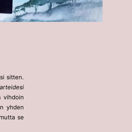
i sitten.
arteidesi
n vihdoin
sen yhden
 mutta se