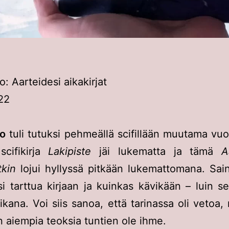
o: Aarteidesi aikakirjat
22
no
tuli tutuksi pehmeällä scifillään muutama vuos
scifikirja
Lakipiste
jäi lukematta ja tämä
A
tkin
lojui hyllyssä pitkään lukemattomana. Sai
si tarttua kirjaan ja kuinkas kävikään – luin 
ikana. Voi siis sanoa, että tarinassa oli vetoa,
n aiempia teoksia tuntien ole ihme.