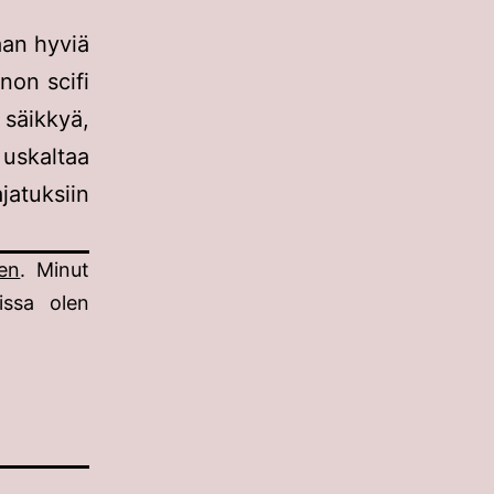
saan hyviä
non scifi
säikkyä,
uskaltaa
ajatuksiin
een
. Minut
issa olen