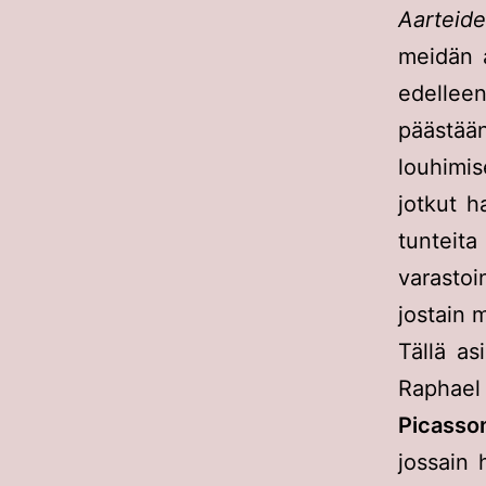
Aarteide
meidän a
edellee
päästään
louhimi
jotkut h
tunteit
varastoi
jostain 
Tällä as
Raphael 
Picasso
jossain