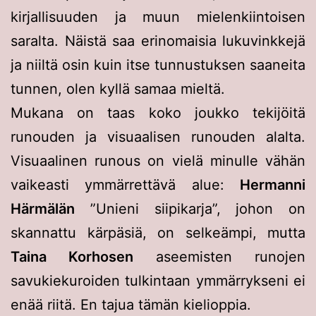
kirjallisuuden ja muun mielenkiintoisen
saralta. Näistä saa erinomaisia lukuvinkkejä
ja niiltä osin kuin itse tunnustuksen saaneita
tunnen, olen kyllä samaa mieltä.
Mukana on taas koko joukko tekijöitä
runouden ja visuaalisen runouden alalta.
Visuaalinen runous on vielä minulle vähän
vaikeasti ymmärrettävä alue:
Hermanni
Härmälän
”Unieni siipikarja”, johon on
skannattu kärpäsiä, on selkeämpi, mutta
Taina Korhosen
aseemisten runojen
savukiekuroiden tulkintaan ymmärrykseni ei
enää riitä. En tajua tämän kielioppia.