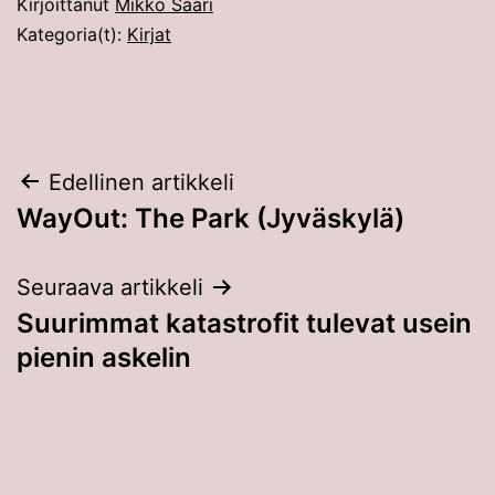
Kirjoittanut
Mikko Saari
Kategoria(t):
Kirjat
Artikkelien
Edellinen artikkeli
WayOut: The Park (Jyväskylä)
selaus
Seuraava artikkeli
Suurimmat katastrofit tulevat usein
pienin askelin