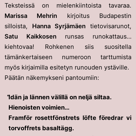
Teksteissä on mielenkiintoista tavaraa.
Marissa Mehrin
kirjoitus Budapestin
silloista,
Hanna Syrjämäen
tietovisarunot,
Satu Kaikkosen
runsas runokattaus…
kiehtovaa! Rohkenen siis suositella
tämänkertaiseen numeroon tarttumista
myös kirjaimilla esitetyn runouden ystäville.
Päätän näkemykseni pantoumiin:
Idän ja lännen välillä on neljä siltaa.
Hienoisten voimien…
Framför rosettfönstrets löfte föredrar vi
torvoffrets basaltägg.