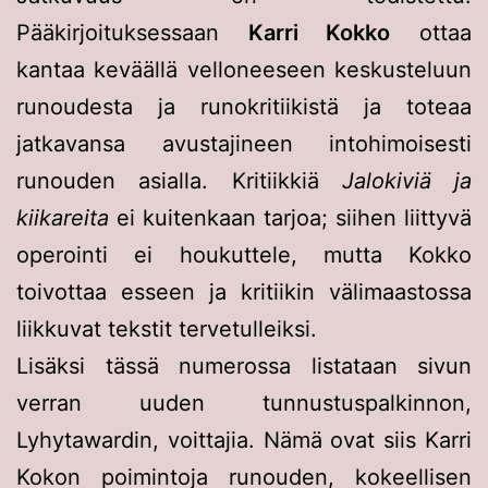
Pääkirjoituksessaan
Karri Kokko
ottaa
kantaa keväällä velloneeseen keskusteluun
runoudesta ja runokritiikistä ja toteaa
jatkavansa avustajineen intohimoisesti
runouden asialla. Kritiikkiä
Jalokiviä ja
kiikareita
ei kuitenkaan tarjoa; siihen liittyvä
operointi ei houkuttele, mutta Kokko
toivottaa esseen ja kritiikin välimaastossa
liikkuvat tekstit tervetulleiksi.
Lisäksi tässä numerossa listataan sivun
verran uuden tunnustuspalkinnon,
Lyhytawardin, voittajia. Nämä ovat siis Karri
Kokon poimintoja runouden, kokeellisen