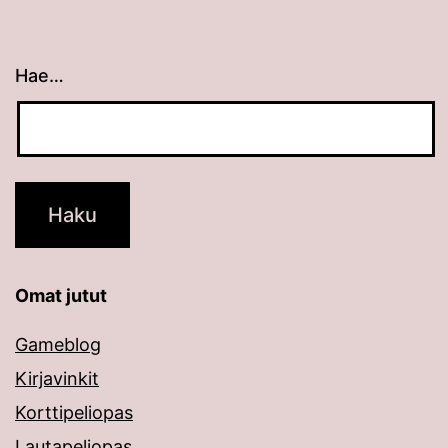
Hae…
Kun tuloksia tulee, voit selata niitä nuolinäppäimillä
Omat jutut
Gameblog
Kirjavinkit
Korttipeliopas
Lautapeliopas