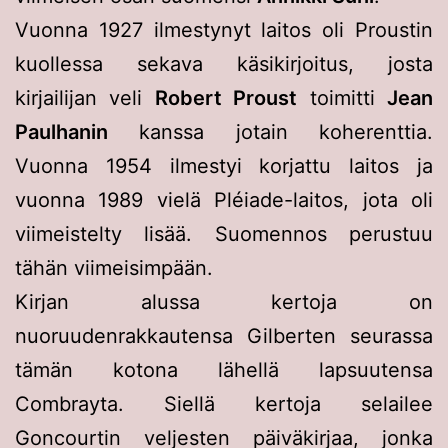
Vuonna 1927 ilmestynyt laitos oli Proustin
kuollessa sekava käsikirjoitus, josta
kirjailijan veli
Robert Proust
toimitti
Jean
Paulhanin
kanssa jotain koherenttia.
Vuonna 1954 ilmestyi korjattu laitos ja
vuonna 1989 vielä Pléiade-laitos, jota oli
viimeistelty lisää. Suomennos perustuu
tähän viimeisimpään.
Kirjan alussa kertoja on
nuoruudenrakkautensa Gilberten seurassa
tämän kotona lähellä lapsuutensa
Combrayta. Siellä kertoja selailee
Goncourtin veljesten päiväkirjaa, jonka