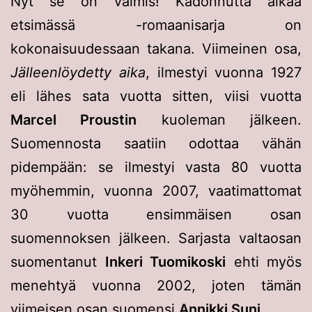
Nyt se on valmis! Kadonnutta aikaa
etsimässä -romaanisarja on
kokonaisuudessaan takana. Viimeinen osa,
Jälleenlöydetty aika
, ilmestyi vuonna 1927
eli lähes sata vuotta sitten, viisi vuotta
Marcel Proustin
kuoleman jälkeen.
Suomennosta saatiin odottaa vähän
pidempään: se ilmestyi vasta 80 vuotta
myöhemmin, vuonna 2007, vaatimattomat
30 vuotta ensimmäisen osan
suomennoksen jälkeen. Sarjasta valtaosan
suomentanut
Inkeri Tuomikoski
ehti myös
menehtyä vuonna 2002, joten tämän
viimeisen osan suomensi
Annikki Suni
.