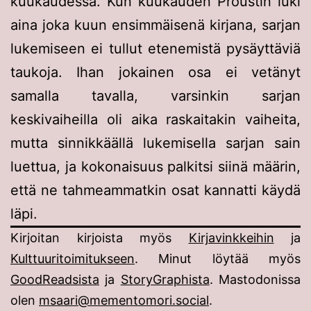
kuukaudessa. Kun kuukauden Proustin luki
aina joka kuun ensimmäisenä kirjana, sarjan
lukemiseen ei tullut etenemistä pysäyttäviä
taukoja. Ihan jokainen osa ei vetänyt
samalla tavalla, varsinkin sarjan
keskivaiheilla oli aika raskaitakin vaiheita,
mutta sinnikkäällä lukemisella sarjan sain
luettua, ja kokonaisuus palkitsi siinä määrin,
että ne tahmeammatkin osat kannatti käydä
läpi.
Kirjoitan kirjoista myös
Kirjavinkkeihin
ja
Kulttuuritoimitukseen
. Minut löytää myös
GoodReadsista
ja
StoryGraphista
. Mastodonissa
olen
msaari@mementomori.social
.