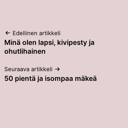
Artikkelien
Edellinen artikkeli
Minä olen lapsi, kivipesty ja
selaus
ohutlihainen
Seuraava artikkeli
50 pientä ja isompaa mäkeä