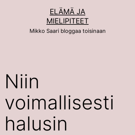
Siirry
ELÄMÄ JA
sisältöön
MIELIPITEET
Mikko Saari bloggaa toisinaan
Niin
voimallisesti
halusin