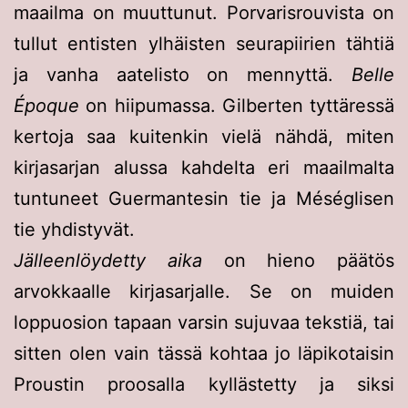
maailma on muuttunut. Porvarisrouvista on
tullut entisten ylhäisten seurapiirien tähtiä
ja vanha aatelisto on mennyttä.
Belle
Époque
on hiipumassa. Gilberten tyttäressä
kertoja saa kuitenkin vielä nähdä, miten
kirjasarjan alussa kahdelta eri maailmalta
tuntuneet Guermantesin tie ja Méséglisen
tie yhdistyvät.
Jälleenlöydetty aika
on hieno päätös
arvokkaalle kirjasarjalle. Se on muiden
loppuosion tapaan varsin sujuvaa tekstiä, tai
sitten olen vain tässä kohtaa jo läpikotaisin
Proustin proosalla kyllästetty ja siksi