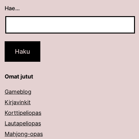
Hae…
Kun tuloksia tulee, voit selata niitä nuolinäppäimillä
Omat jutut
Gameblog
Kirjavinkit
Korttipeliopas
Lautapeliopas
Mahjong-opas