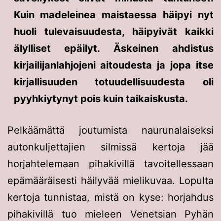
Kuin madeleinea maistaessa häipyi nyt
huoli tulevaisuudesta, häipyivät kaikki
älylliset epäilyt. Äskeinen ahdistus
kirjailijanlahjojeni aitoudesta ja jopa itse
kirjallisuuden totuudellisuudesta oli
pyyhkiytynyt pois kuin taikaiskusta.
Pelkäämättä joutumista naurunalaiseksi
autonkuljettajien silmissä kertoja jää
horjahtelemaan pihakivillä tavoitellessaan
epämääräisesti häilyvää mielikuvaa. Lopulta
kertoja tunnistaa, mistä on kyse: horjahdus
pihakivillä tuo mieleen Venetsian Pyhän