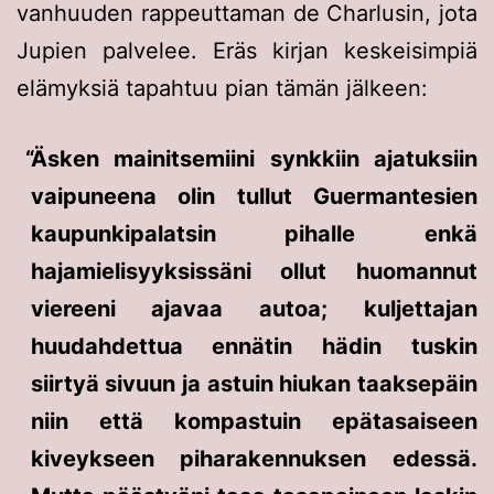
vanhuuden rappeuttaman de Charlusin, jota
Jupien palvelee. Eräs kirjan keskeisimpiä
elämyksiä tapahtuu pian tämän jälkeen:
Äsken mainitsemiini synkkiin ajatuksiin
vaipuneena olin tullut Guermantesien
kaupunkipalatsin pihalle enkä
hajamielisyyksissäni ollut huomannut
viereeni ajavaa autoa; kuljettajan
huudahdettua ennätin hädin tuskin
siirtyä sivuun ja astuin hiukan taaksepäin
niin että kompastuin epätasaiseen
kiveykseen piharakennuksen edessä.