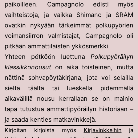
paikoilleen. Campagnolo edisti myös
vaihteistoja, ja vaikka Shimano ja SRAM
ovatkin nykyään tärkeimmät polkupyörien
voimansiirron valmistajat, Campagnolo oli
pitkään ammattilaisten ykkösmerkki.
Yhteen pötköön luettuna
Polkupyöräilyn
klassikkonousut
on aika toisteinen, mutta
nättinä sohvapöytäkirjana, jota voi selailla
sieltä täältä tai lueskella pidemmällä
aikavälillä nousu kerrallaan se on mainio
tapa tutustua ammattipyöräilyn historiaan –
ja saada kenties matkavinkkejä.
Kirjoitan kirjoista myös
Kirjavinkkeihin
ja