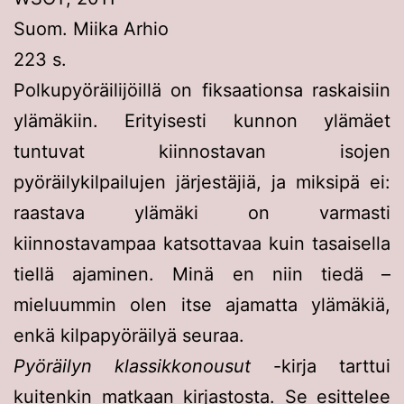
Suom. Miika Arhio
223 s.
Polkupyöräilijöillä on fiksaationsa raskaisiin
ylämäkiin. Erityisesti kunnon ylämäet
tuntuvat kiinnostavan isojen
pyöräilykilpailujen järjestäjiä, ja miksipä ei:
raastava ylämäki on varmasti
kiinnostavampaa katsottavaa kuin tasaisella
tiellä ajaminen. Minä en niin tiedä –
mieluummin olen itse ajamatta ylämäkiä,
enkä kilpapyöräilyä seuraa.
Pyöräilyn klassikkonousut
-kirja tarttui
kuitenkin matkaan kirjastosta. Se esittelee