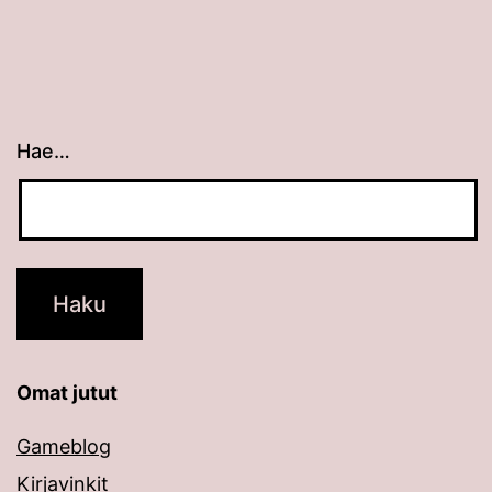
Hae…
Kun tuloksia tulee, voit selata niitä nuolinäppäimillä
Omat jutut
Gameblog
Kirjavinkit