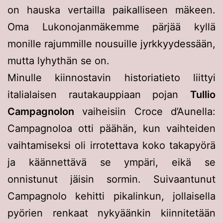
on hauska vertailla paikalliseen mäkeen.
Oma Lukonojanmäkemme pärjää kyllä
monille rajummille nousuille jyrkkyydessään,
mutta lyhythän se on.
Minulle kiinnostavin historiatieto liittyi
italialaisen rautakauppiaan pojan
Tullio
Campagnolon
vaiheisiin Croce d’Aunella:
Campagnoloa otti päähän, kun vaihteiden
vaihtamiseksi oli irrotettava koko takapyörä
ja käännettävä se ympäri, eikä se
onnistunut jäisin sormin. Suivaantunut
Campagnolo kehitti pikalinkun, jollaisella
pyörien renkaat nykyäänkin kiinnitetään