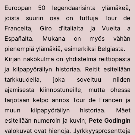
Euroopan 50 legendaarisinta ylämäkeä,
joista suurin osa on tuttuja Tour de
Francelta, Giro d’Italialta ja Vuelta a
Españalta. Mukana on myös vähän
pienempiä ylämäkiä, esimerkiksi Belgiasta.
Kirjan näkökulma on yhdistelmä reittiopasta
ja kilpapyöräilyn historiaa. Reitit esitellään
tarkkuudella, joka soveltuu niiden
ajamisesta kiinnostuneille, mutta ohessa
tarjotaan kelpo annos Tour de Francen ja
muun kilpapyöräilyn historiaa. Mäet
esitellään numeroin ja kuvin;
Pete Godingin
valokuvat ovat hienoja. Jyrkkyysprosentteja