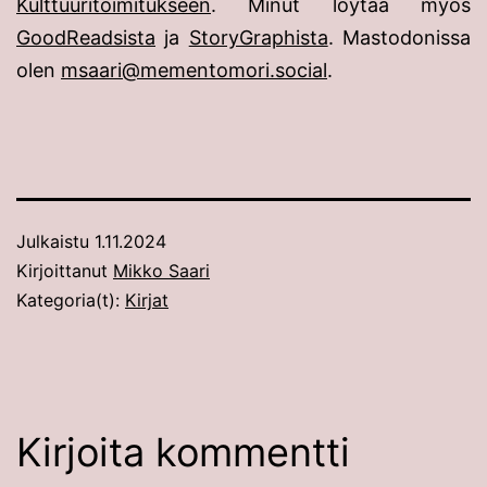
Kulttuuritoimitukseen
. Minut löytää myös
GoodReadsista
ja
StoryGraphista
. Mastodonissa
olen
msaari@mementomori.social
.
Julkaistu
1.11.2024
Kirjoittanut
Mikko Saari
Kategoria(t):
Kirjat
Kirjoita kommentti