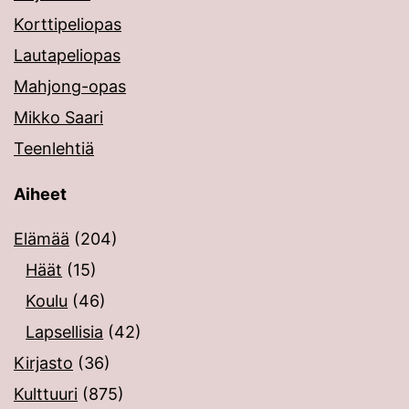
Korttipeliopas
Lautapeliopas
Mahjong-opas
Mikko Saari
Teenlehtiä
Aiheet
Elämää
(204)
Häät
(15)
Koulu
(46)
Lapsellisia
(42)
Kirjasto
(36)
Kulttuuri
(875)