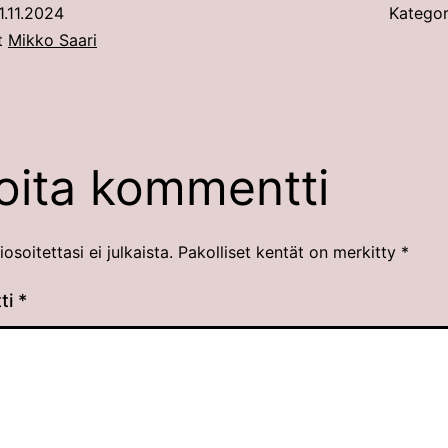
1.11.2024
Kategor
ut
Mikko Saari
joita kommentti
soitettasi ei julkaista.
Pakolliset kentät on merkitty
*
ti
*