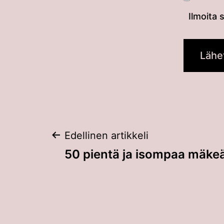
Ilmoita 
Artikkelien
Edellinen artikkeli
50 pientä ja isompaa mäke
selaus