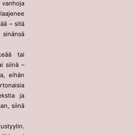
 vanhoja
laajenee
ä – sitä
sinänsä
keää tai
i siinä –
a, eihän
tonaisia
kstia ja
an, siinä
tustyylin.