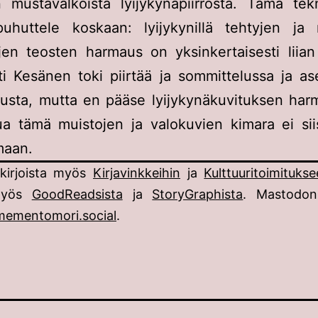
 mustavalkoista lyijykynäpiirrosta. Tämä tekn
uhuttele koskaan: lyijykynillä tehtyjen ja r
yjen teosten harmaus on yksinkertaisesti liia
ti Kesänen toki piirtää ja sommittelussa ja as
lusta, mutta en pääse lyijykynäkuvituksen ha
ua tämä muistojen ja valokuvien kimara ei si
maan.
 kirjoista myös
Kirjavinkkeihin
ja
Kulttuuritoimituks
myös
GoodReadsista
ja
StoryGraphista
. Mastodon
ementomori.social
.