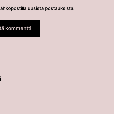
sähköpostilla uusista postauksista.
ä