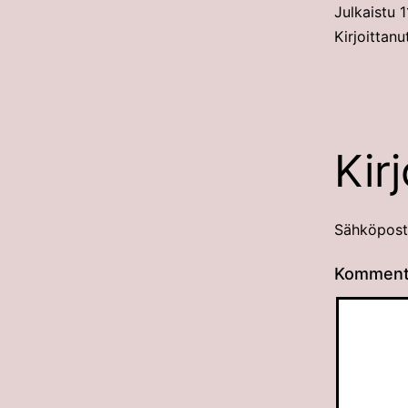
Julkaistu
1
Kirjoittan
Kir
Sähköpostio
Komment