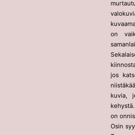
murtaut
valokuv
kuvaama
on vai
samanlai
Sekalai
kiinnost
jos kat
niistäk
kuvia, 
kehystä.
on onnis
Osin syy,