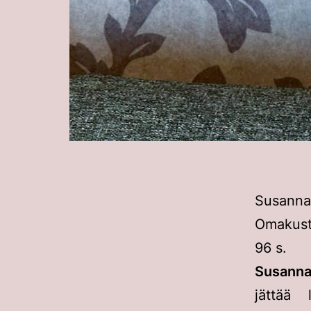
Susanna 
Omakust
96 s.
Susanna
jättää 