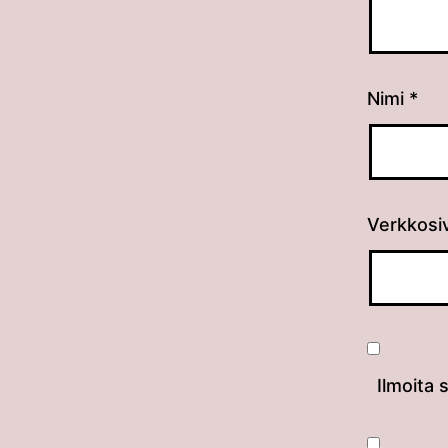
Nimi
*
Verkkosi
Ilmoita 