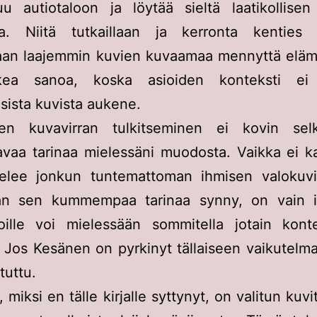
uu autiotaloon ja löytää sieltä laatikollisen
ia. Niitä tutkaillaan ja kerronta kenties 
an laajemmin kuvien kuvaamaa mennyttä elämä
kea sanoa, koska asioiden konteksti ei 
sista kuvista aukene.
sen kuvavirran tulkitseminen ei kovin sel
avaa tarinaa mielessäni muodosta. Vaikka ei ka
selee jonkun tuntemattoman ihmisen valokuvi
ään sen kummempaa tarinaa synny, on vain ir
joille voi mielessään sommitella jotain konte
 Jos Kesänen on pyrkinyt tällaiseen vaikutelma
tuttu.
 miksi en tälle kirjalle syttynyt, on valitun kuvi