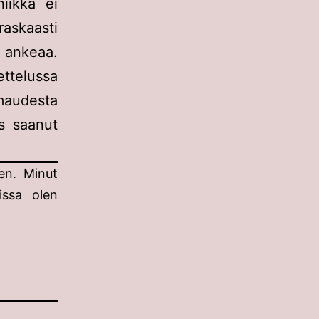
iikka ei
askaasti
n ankeaa.
ettelussa
rmaudesta
is saanut
een
. Minut
issa olen