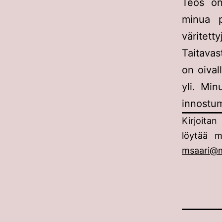
Teos on
minua p
väritett
Taitavas
on oival
yli. Min
innostu
Kirjoitan
löytää 
msaari@m