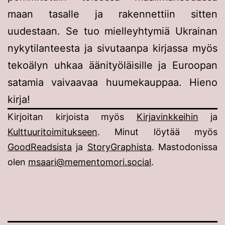
maan tasalle ja rakennettiin sitten
uudestaan. Se tuo mielleyhtymiä Ukrainan
nykytilanteesta ja sivutaanpa kirjassa myös
tekoälyn uhkaa äänityöläisille ja Euroopan
satamia vaivaavaa huumekauppaa. Hieno
kirja!
Kirjoitan kirjoista myös
Kirjavinkkeihin
ja
Kulttuuritoimitukseen
. Minut löytää myös
GoodReadsista
ja
StoryGraphista
. Mastodonissa
olen
msaari@mementomori.social
.