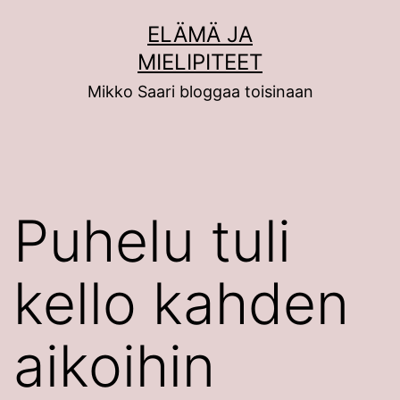
Siirry
ELÄMÄ JA
sisältöön
MIELIPITEET
Mikko Saari bloggaa toisinaan
Puhelu tuli
kello kahden
aikoihin