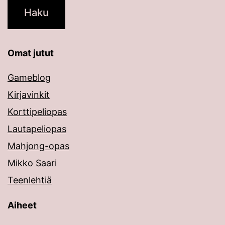
Omat jutut
Gameblog
Kirjavinkit
Korttipeliopas
Lautapeliopas
Mahjong-opas
Mikko Saari
Teenlehtiä
Aiheet