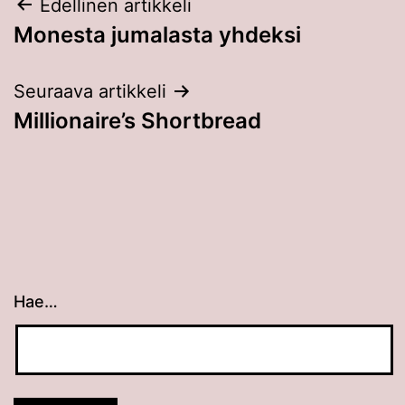
Artikkelien
Edellinen artikkeli
Monesta jumalasta yhdeksi
selaus
Seuraava artikkeli
Millionaire’s Shortbread
Hae…
Kun tuloksia tulee, voit selata niitä nuolinäppäimillä