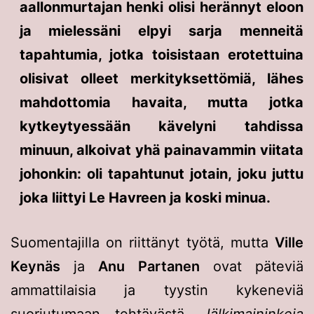
aallonmurtajan henki olisi herännyt eloon
ja mielessäni elpyi sarja menneitä
tapahtumia, jotka toisistaan erotettuina
olisivat olleet merkityksettömiä, lähes
mahdottomia havaita, mutta jotka
kytkeytyessään kävelyni tahdissa
minuun, alkoivat yhä painavammin viitata
johonkin: oli tapahtunut jotain, joku juttu
joka liittyi Le Havreen ja koski minua.
Suomentajilla on riittänyt työtä, mutta
Ville
Keynäs
ja
Anu Partanen
ovat päteviä
ammattilaisia ja tyystin kykeneviä
suoriutumaan tehtävästä.
Jälkimaininkeja