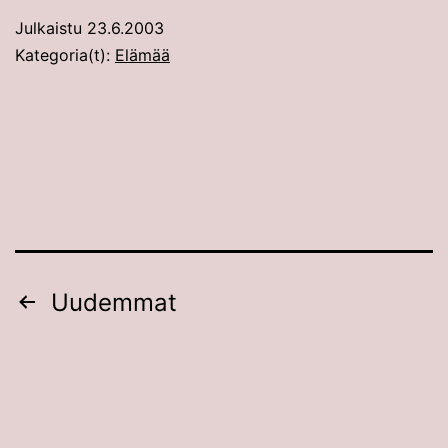
Julkaistu
23.6.2003
Kategoria(t):
Elämää
Artikkelien
Uudemmat
sivutus