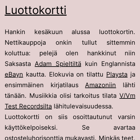
Luottokortti
Hankin kesäkuun alussa luottokortin.
Nettikauppoja onkin tullut sittemmin
koluttua: pelejä olen hankkinut niin
Saksasta
Adam Spieltiltä
kuin Englannista
eBayn
kautta. Elokuvia on tilattu
Playsta
ja
ensimmäinen kirjatilaus
Amazoniin
lähti
tänään. Musiikkia olisi tarkoitus tilata
V/Vm
Test Recordsilta
lähitulevaisuudessa.
Luottokortti on siis osoittautunut varsin
käyttökelpoiseksi. Se avartaa
ostosteluhorisonttia mukavasti. Minkäs teet,