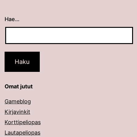
Hae…
Kun tuloksia tulee, voit selata niitä nuolinäppäimillä
Omat jutut
Gameblog
Kirjavinkit
Korttipeliopas
Lautapeliopas