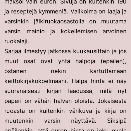
maksoi vain euron. Sivuja on kuitenkin 190
ja reseptejä kymmeniä. Valikoima on laaja ja
varsinkin jälkiruokaosastolla on muutama
varsin mainio ja kokeilemisen arvoinen
ruokalaji.
Sarjaa ilmestyy jatkossa kuukausittain ja jos
muut osat ovat yhtä halpoja (epäilen),
ostanen nekin kartuttamaan
keittokirjakokoelmaani. Halpa hinta ei näy
suoranaisesti kirjan laadussa, mitä nyt
paperi on vähän halvan oloista. Jokaisesta
ruoasta on kuitenkin värikuva ja kirja on
muutenkin varsin näyttävä. Siksipä
epäilenkin, että euron hinta on joku ovela