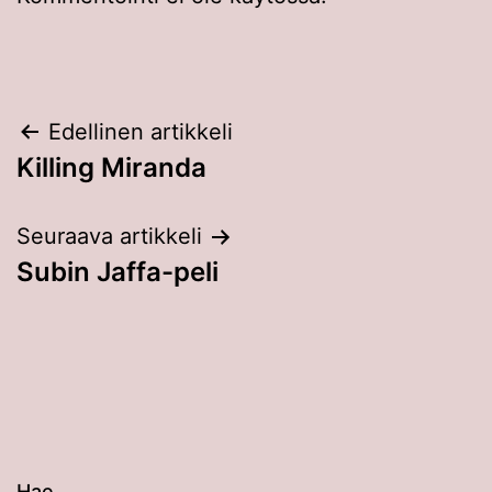
Artikkelien
Edellinen artikkeli
Killing Miranda
selaus
Seuraava artikkeli
Subin Jaffa-peli
Hae…
Kun tuloksia tulee, voit selata niitä nuolinäppäimillä