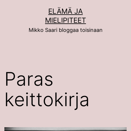
Siirry
ELÄMÄ JA
sisältöön
MIELIPITEET
Mikko Saari bloggaa toisinaan
Paras
keittokirja