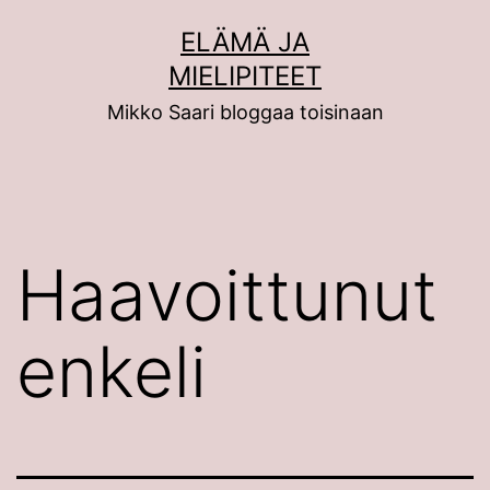
Siirry
ELÄMÄ JA
sisältöön
MIELIPITEET
Mikko Saari bloggaa toisinaan
Haavoittunut
enkeli