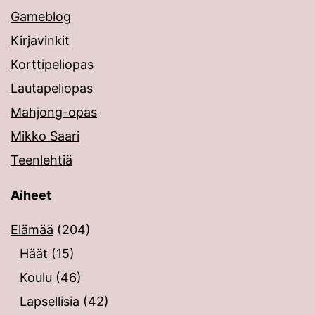
Gameblog
Kirjavinkit
Korttipeliopas
Lautapeliopas
Mahjong-opas
Mikko Saari
Teenlehtiä
Aiheet
Elämää
(204)
Häät
(15)
Koulu
(46)
Lapsellisia
(42)