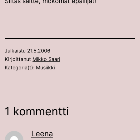
Siitäs saitte, mokomat epäilijät!
Julkaistu
21.5.2006
Kirjoittanut
Mikko Saari
Kategoria(t):
Musiikki
1 kommentti
Leena