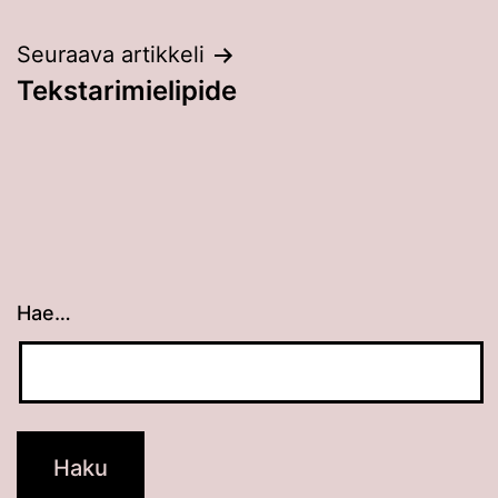
selaus
Seuraava artikkeli
Tekstarimielipide
Hae…
Kun tuloksia tulee, voit selata niitä nuolinäppäimillä