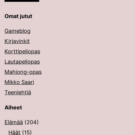
Omat jutut
Gameblog
Kirjavinkit
Korttipeliopas
Lautapeliopas
Mahjong-opas
Mikko Saari
Teenlehtiä
Aiheet
Elämää
(204)
Häät
(15)