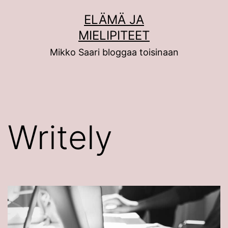
Siirry
ELÄMÄ JA
sisältöön
MIELIPITEET
Mikko Saari bloggaa toisinaan
Writely