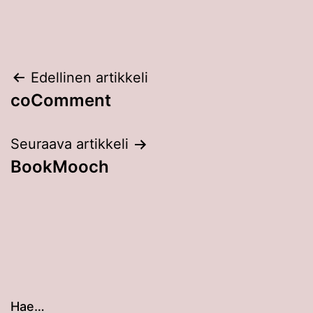
Artikkelien
Edellinen artikkeli
coComment
selaus
Seuraava artikkeli
BookMooch
Hae…
Kun tuloksia tulee, voit selata niitä nuolinäppäimillä