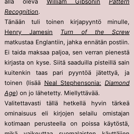
alla oleva
William Gibsonin
Pattern
Recognition
.
Tänään tuli toinen kirjapyyntö minulle,
Henry Jamesin
Turn of the Screw
matkustaa Englantiin, jahka ennätän postiin.
Ei taida maksaa paljoa, sen verran pienestä
kirjasta on kyse. Siitä saaduilla pisteillä sain
kuitenkin taas pari pyyntöä jätettyä, ja
toinen (lisää
Neal Stephensonia:
Diamond
Age
) on jo lähetetty. Miellyttävää.
Valitettavasti tällä hetkellä hyvin tärkeä
ominaisuus eli kirjojen selailu omistajan
kotimaan perusteella on poissa käytöstä,
mikä vaikeuttaa suomalaisten käyttäjien