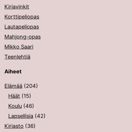
Kirjavinkit
Korttipeliopas
Lautapeliopas
Mahjong-opas
Mikko Saari
Teenlehtiä
Aiheet
Elämää
(204)
Häät
(15)
Koulu
(46)
Lapsellisia
(42)
Kirjasto
(36)