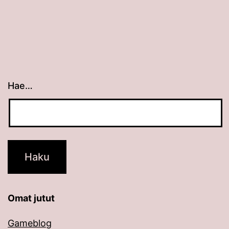
Hae…
Kun tuloksia tulee, voit selata niitä nuolinäppäimillä
Omat jutut
Gameblog