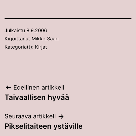
Julkaistu
8.9.2006
Kirjoittanut
Mikko Saari
Kategoria(t):
Kirjat
Artikkelien
Edellinen artikkeli
Taivaallisen hyvää
selaus
Seuraava artikkeli
Pikselitaiteen ystäville