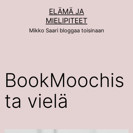
Siirry
ELÄMÄ JA
sisältöön
MIELIPITEET
Mikko Saari bloggaa toisinaan
BookMoochis
ta vielä