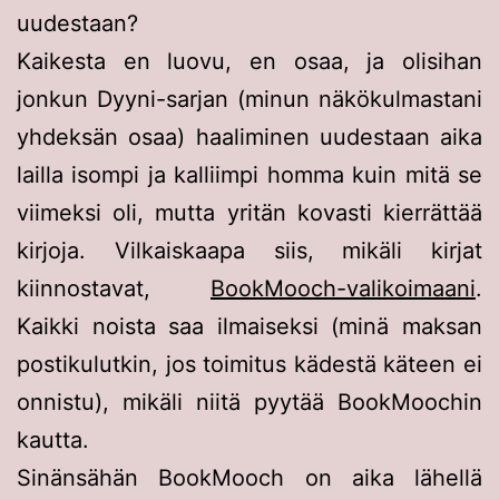
uudestaan?
Kaikesta en luovu, en osaa, ja olisihan
jonkun Dyyni-sarjan (minun näkökulmastani
yhdeksän osaa) haaliminen uudestaan aika
lailla isompi ja kalliimpi homma kuin mitä se
viimeksi oli, mutta yritän kovasti kierrättää
kirjoja. Vilkaiskaapa siis, mikäli kirjat
kiinnostavat,
BookMooch-valikoimaani
.
Kaikki noista saa ilmaiseksi (minä maksan
postikulutkin, jos toimitus kädestä käteen ei
onnistu), mikäli niitä pyytää BookMoochin
kautta.
Sinänsähän BookMooch on aika lähellä