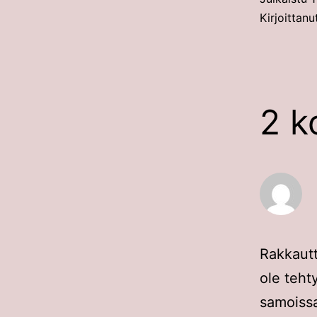
Kirjoittan
2 k
Rakkautt
ole tehty
samoissa