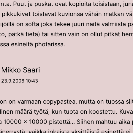
ta. Puut ja puskat ovat kopioita toisistaan, ju
t pikkukivet toistavat kuvionsa vähän matkan vä
jöillä on softa joka tekee juuri näitä valmiista p
o, pätkä tietä) tai sitten vain on ollut pitkät he
ssa esineitä photarissa.
Mikko Saari
23.9.2006 10:43
jon on varmaan copypastea, mutta on tuossa silt
linen määrä työtä, kun tuota on koostettu. Kuva
 10000 x 10000 pistettä… Siihen mahtuu aika 
äperrystä, vaikka jokaista yksittäistä esinettä ei