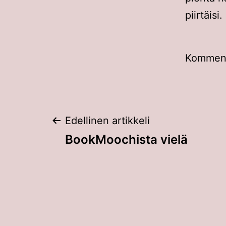
piirtäisi.
Kommento
Artikkelien
Edellinen artikkeli
BookMoochista vielä
selaus