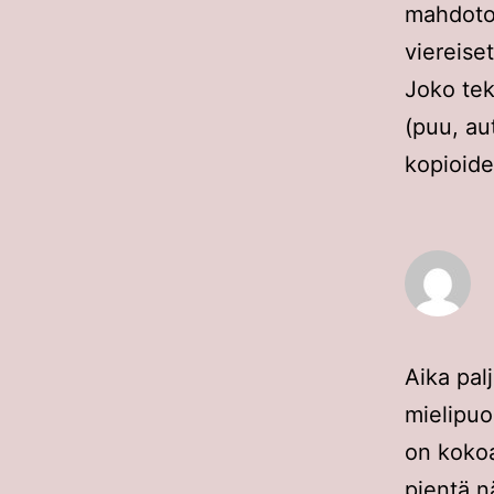
mahdoton
viereise
Joko teki
(puu, aut
kopioide
Aika pal
mielipuo
on kokoa
pientä n