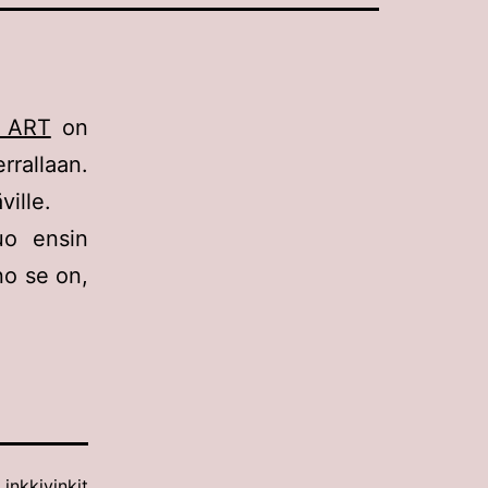
l ART
on
rrallaan.
ville.
uo ensin
no se on,
Linkkivinkit