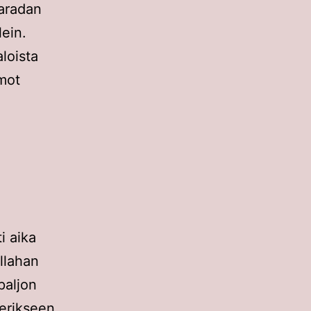
naradan
lein.
aloista
rmot
i aika
llahan
paljon
 erikseen