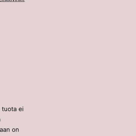
 tuota ei
a
laan on