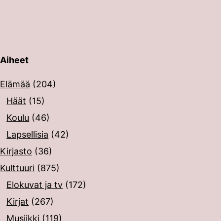
Aiheet
erin painalluksella. Kosketusnäytöllisten laitteiden käyt
Elämää
(204)
Häät
(15)
Koulu
(46)
Lapsellisia
(42)
Kirjasto
(36)
Kulttuuri
(875)
Elokuvat ja tv
(172)
Kirjat
(267)
Musiikki
(119)