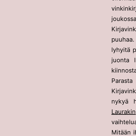
vinkink
joukossa
Kirjavin
puuhaa. 
lyhyitä 
juonta 
kiinnost
Parasta 
Kirjavin
nykyä h
Laurakin
vaihtelu
Mitään 