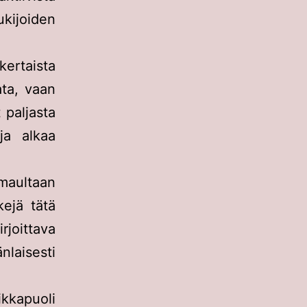
kijoiden
kertaista
ata, vaan
 paljasta
ja alkaa
amaultaan
kejä tätä
joittava
nlaisesti
kkapuoli