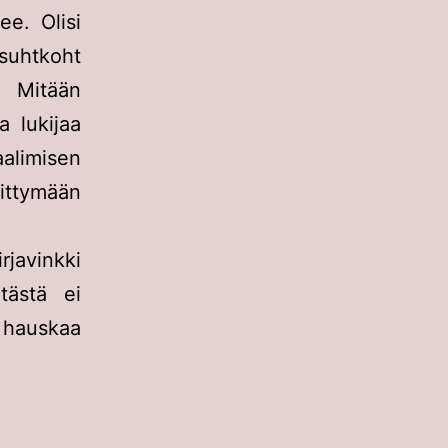
ee. Olisi
 suhtkoht
s. Mitään
a lukijaa
aalimisen
ttymään
javinkki
tästä ei
n hauskaa