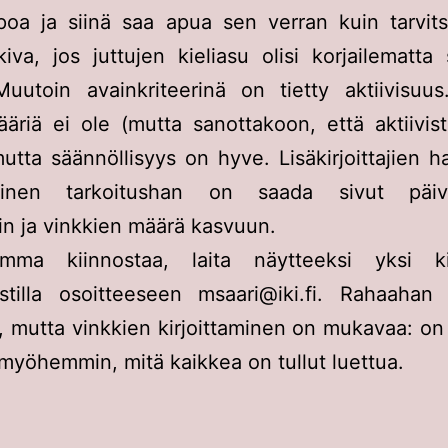
oa ja siinä saa apua sen verran kuin tarvits
 kiva, jos juttujen kieliasu olisi korjailematta
 Muutoin avainkriteerinä on tietty aktiivisuu
äriä ei ole (mutta sanottakoon, että aktiivist
utta säännöllisyys on hyve. Lisäkirjoittajien h
äinen tarkoitushan on saada sivut päivi
n ja vinkkien määrä kasvuun.
ma kiinnostaa, laita näytteeksi yksi kir
stilla osoitteeseen msaari@iki.fi. Rahaahan 
 mutta vinkkien kirjoittaminen on mukavaa: o
 myöhemmin, mitä kaikkea on tullut luettua.