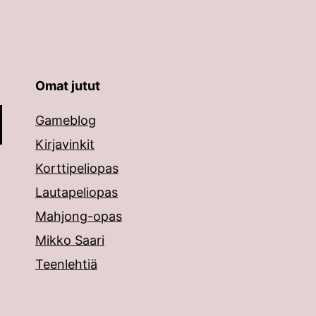
Omat jutut
äppäimillä ylös ja alas ja siirtyä halutulle sivulle ent
Gameblog
Kirjavinkit
Korttipeliopas
Lautapeliopas
Mahjong-opas
Mikko Saari
Teenlehtiä