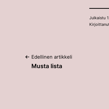
Julkaistu
1
Kirjoittan
Artikkelien
Edellinen artikkeli
Musta lista
selaus