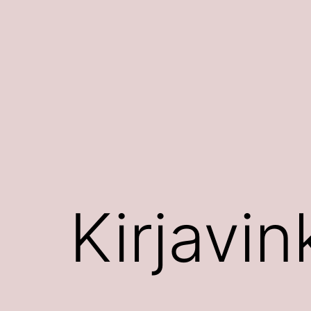
Siirry
sisältöön
Kirjavin