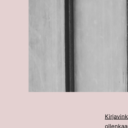
Kirjavink
ollenk