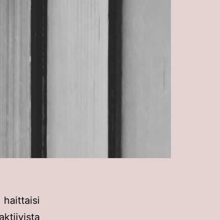
aittaisi
iivista