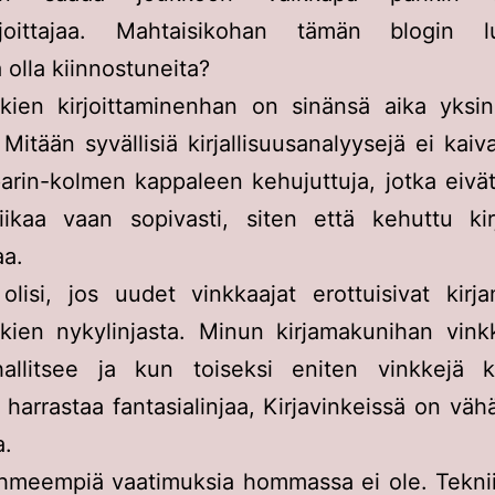
irjoittajaa. Mahtaisikohan tämän blogin lu
 olla kiinnostuneita?
kkien kirjoittaminenhan on sinänsä aika yksin
Mitään syvällisiä kirjallisuusanalyysejä ei kaiv
parin-kolmen kappaleen kehujuttuja, jotka eivät
liikaa vaan sopivasti, siten että kehuttu kir
aa.
olisi, jos uudet vinkkaajat erottuisivat kirj
kkien nykylinjasta. Minun kirjamakunihan vink
allitsee ja kun toiseksi eniten vinkkejä kir
harrastaa fantasialinjaa, Kirjavinkeissä on vähä
a.
ihmeempiä vaatimuksia hommassa ei ole. Teknii