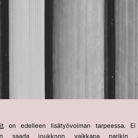
it
on edelleen lisätyövoiman tarpeessa. Ei h
aan saada joukkoon vaikkapa parikin akt