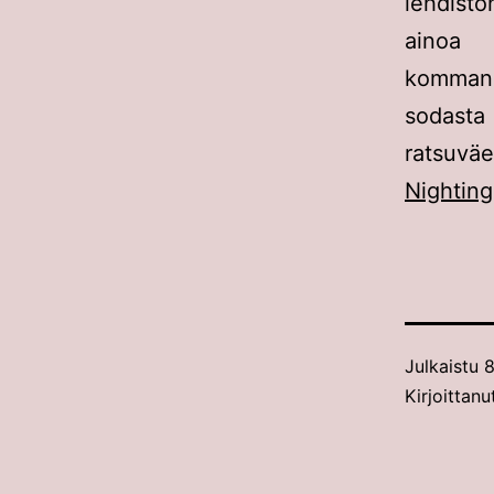
lehdistö
ainoa 
kommand
sodasta 
ratsuv
Nighting
Julkaistu
8
Kirjoittan