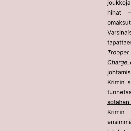
joukkoja
hihat –
omaksutti
Varsinai
tapattae
Trooper
Charge o
johtamis
Krimin s
tunnet
sotahan 
Krimin 
ensimmäi