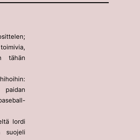
sittelen;
toimivia,
in tähän
ihoihin:
n paidan
baseball-
ltä lordi
 suojeli