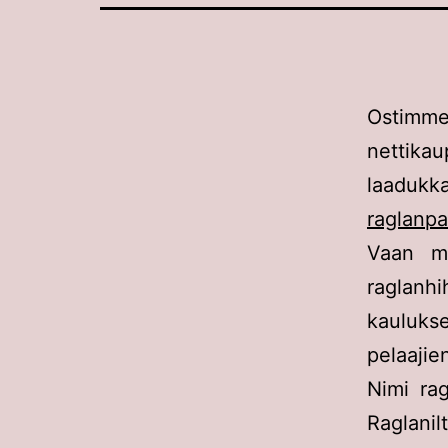
Ostimm
nettikau
laadukk
raglanpa
Vaan mi
raglanh
kaulukse
pelaajien
Nimi ra
Raglani