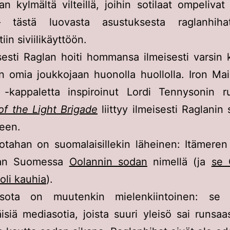
an kylmältä vilteillä, joihin sotilaat ompelivat 
 tästä luovasta asustuksesta raglanhiha
in siviilikäyttöön.
sesti Raglan hoiti hommansa ilmeisesti varsin 
n omia joukkojaan huonolla huollolla. Iron M
-kappaletta inspiroinut Lordi Tennysonin 
f the Light Brigade
liittyy ilmeisesti Raglanin
een.
otahan on suomalaisillekin läheinen: Itämeren 
aan Suomessa
Oolannin sodan
nimellä (ja
se 
oli kauhia
).
sota on muutenkin mielenkiintoinen: se 
siä mediasotia, joista suuri yleisö sai runsaas