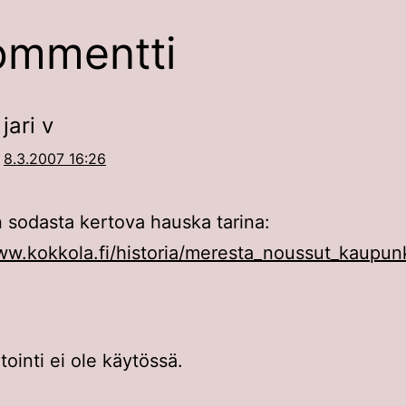
ommentti
jari v
8.3.2007 16:26
 sodasta kertova hauska tarina:
ww.kokkola.fi/historia/meresta_noussut_kaupun
inti ei ole käytössä.