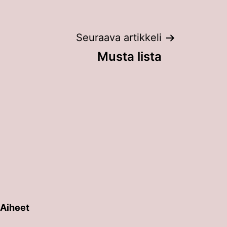
Seuraava artikkeli
Musta lista
Aiheet
erin painalluksella. Kosketusnäytöllisten laitteiden käyt