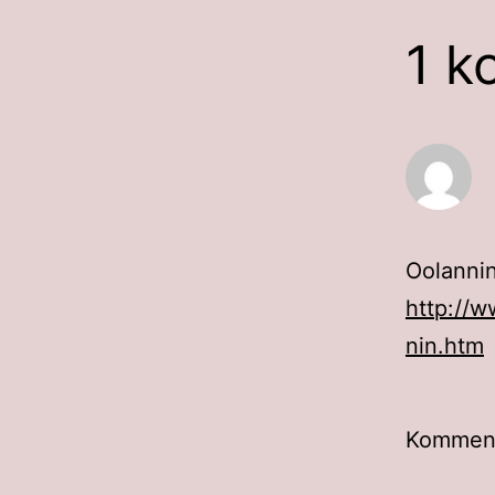
1 k
Oolannin
http://w
nin.htm
Kommento