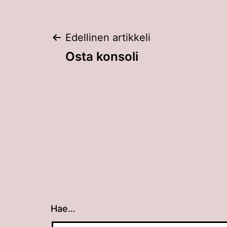
Artikkelien
Edellinen artikkeli
Osta konsoli
selaus
Hae…
Kun tuloksia tulee, voit selata niitä nuolin