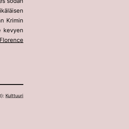
des sodan
käläisen
n Krimin
se kevyen
Florence
t):
Kulttuuri