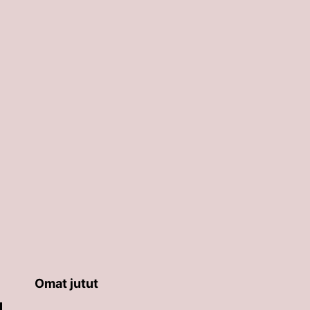
Omat jutut
äppäimillä ylös ja alas ja siirtyä halutulle sivulle ent