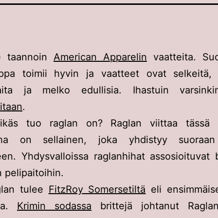
e taannoin
American Apparelin
vaatteita. Suo
ppa toimii hyvin ja vaatteet ovat selkeitä, 
aita ja melko edullisia. Ihastuin varsink
itaan
.
käs tuo raglan on? Raglan viittaa tässä h
iha on sellainen, joka yhdistyy suoraa
en. Yhdysvalloissa raglanhihat assosioituvat 
 pelipaitoihin.
glan tulee
FitzRoy Somersetiltä
eli ensimmäise
lta.
Krimin sodassa
brittejä johtanut Raglan