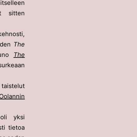
itselleen
t sitten
kehnosti,
aiden
The
runo
The
 surkeaan
taistelut
Oolannin
oli yksi
ti tietoa