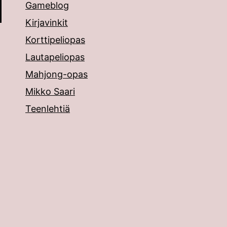
Gameblog
Kirjavinkit
Korttipeliopas
Lautapeliopas
Mahjong-opas
Mikko Saari
Teenlehtiä