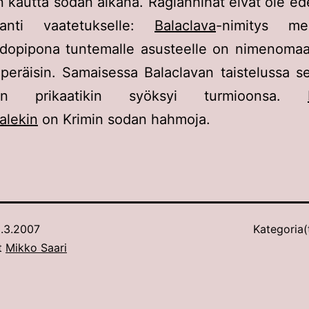
n kautta sodan aikana. Raglanhihat eivät ole e
anti vaatetukselle:
Balaclava
-nimitys mei
opipona tuntemalle asusteelle on nimenomaa
peräisin. Samaisessa Balaclavan taistelussa 
äen prikaatikin syöksyi turmioonsa.
alekin
on Krimin sodan hahmoja.
.3.2007
Kategoria(
ut
Mikko Saari