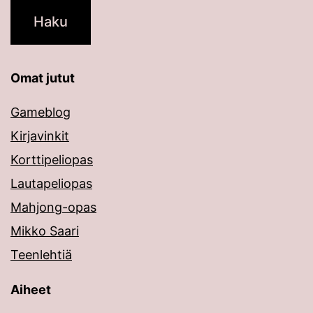
Omat jutut
Gameblog
Kirjavinkit
Korttipeliopas
Lautapeliopas
Mahjong-opas
Mikko Saari
Teenlehtiä
Aiheet