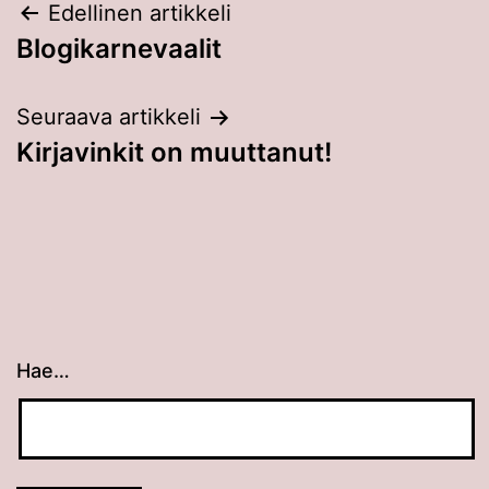
Artikkelien
Edellinen artikkeli
Blogikarnevaalit
selaus
Seuraava artikkeli
Kirjavinkit on muuttanut!
Hae…
Kun tuloksia tulee, voit selata niitä nuolinäppäimillä