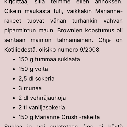
kirjoittaa, sillä teimme eilen annoksen.
Oikein maukasta tuli, vaikkakin Marianne-
rakeet tuovat vähän turhankin vahvan
piparmintun maun. Brownien koostumus oli
sentään mainion tahnamainen. Ohje on
Kotiliedestä, olisiko numero 9/2008.
150 g tummaa suklaata
150 g voita
2,5 dl sokeria
3 munaa
2 dl vehnäjauhoja
2 tl vaniljasokeria
150 g Marianne Crush -rakeita
Suklaa ja voi sulatetaan (jos ei käytä