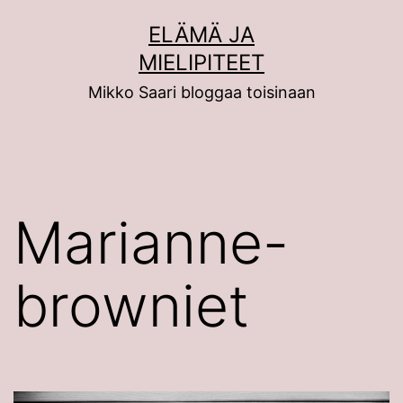
Siirry
ELÄMÄ JA
sisältöön
MIELIPITEET
Mikko Saari bloggaa toisinaan
Marianne-
browniet