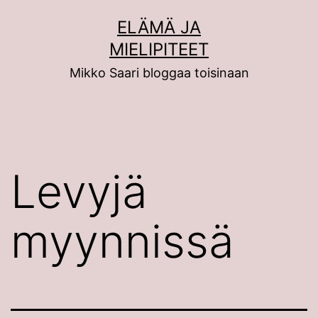
Siirry
ELÄMÄ JA
sisältöön
MIELIPITEET
Mikko Saari bloggaa toisinaan
Levyjä
myynnissä