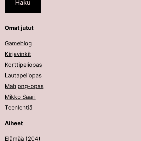
Omat jutut
Gameblog
Kirjavinkit
Korttipeliopas
Lautapeliopas
Mahjong-opas
Mikko Saari
Teenlehtiä
Aiheet
Elämää
(204)