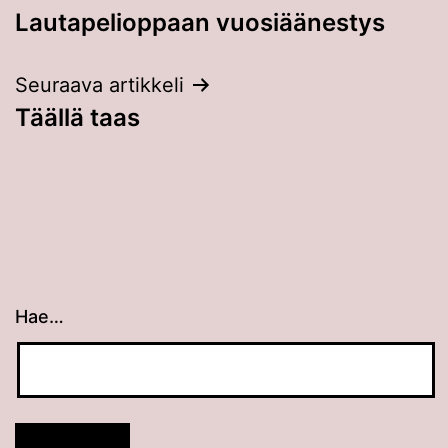
Lautapelioppaan vuosiäänestys
selaus
Seuraava artikkeli
Täällä taas
Hae…
Kun tuloksia tulee, voit selata niitä nuolinäppäimillä