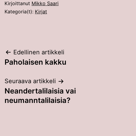
Kirjoittanut
Mikko Saari
Kategoria(t):
Kirjat
Artikkelien
Edellinen artikkeli
Paholaisen kakku
selaus
Seuraava artikkeli
Neandertalilaisia vai
neumanntalilaisia?