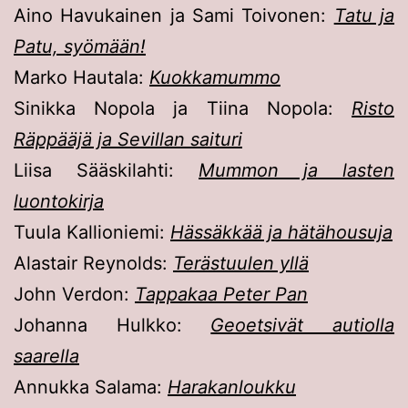
Aino Havukainen ja Sami Toivonen:
Tatu ja
Patu, syömään!
Marko Hautala:
Kuokkamummo
Sinikka Nopola ja Tiina Nopola:
Risto
Räppääjä ja Sevillan saituri
Liisa Sääskilahti:
Mummon ja lasten
luontokirja
Tuula Kallioniemi:
Hässäkkää ja hätähousuja
Alastair Reynolds:
Terästuulen yllä
John Verdon:
Tappakaa Peter Pan
Johanna Hulkko:
Geoetsivät autiolla
saarella
Annukka Salama:
Harakanloukku