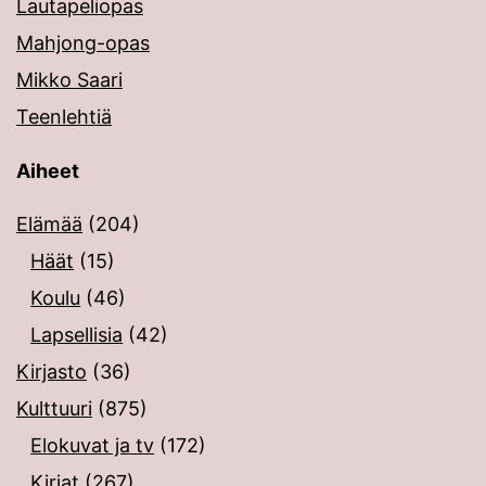
Lautapeliopas
Mahjong-opas
Mikko Saari
Teenlehtiä
Aiheet
Elämää
(204)
Häät
(15)
Koulu
(46)
Lapsellisia
(42)
Kirjasto
(36)
Kulttuuri
(875)
Elokuvat ja tv
(172)
Kirjat
(267)