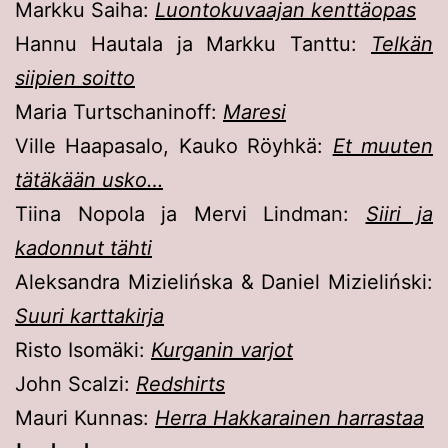
Markku Saiha:
Luontokuvaajan kenttäopas
Hannu Hautala ja Markku Tanttu:
Telkän
siipien soitto
Maria Turtschaninoff:
Maresi
Ville Haapasalo, Kauko Röyhkä:
Et muuten
tätäkään usko…
Tiina Nopola ja Mervi Lindman:
Siiri ja
kadonnut tähti
Aleksandra Mizielińska & Daniel Mizieliński:
Suuri karttakirja
Risto Isomäki:
Kurganin varjot
John Scalzi:
Redshirts
Mauri Kunnas:
Herra Hakkarainen harrastaa