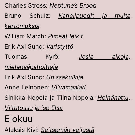
Charles Stross:
Neptune’s Brood
Bruno Schulz:
Kanelipuodit ja muita
kertomuksia
William March:
Pimeät leikit
Erik Axl Sund:
Varistyttö
Tuomas Kyrö:
Ilosia aikoja,
mielensäpahoittaja
Erik Axl Sund:
Unissakulkija
Anne Leinonen:
Viivamaalari
Sinikka Nopola ja Tiina Nopola:
Heinähattu,
Vilttitossu ja iso Elsa
Elokuu
Aleksis Kivi:
Seitsemän veljestä