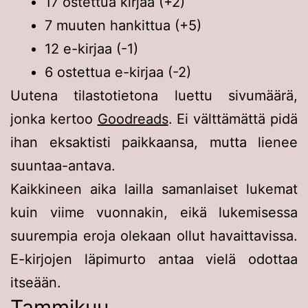
17 ostettua kirjaa (+2)
7 muuten hankittua (+5)
12 e-kirjaa (-1)
6 ostettua e-kirjaa (-2)
Uutena tilastotietona luettu sivumäärä,
jonka kertoo
Goodreads
. Ei välttämättä pidä
ihan eksaktisti paikkaansa, mutta lienee
suuntaa-antava.
Kaikkineen aika lailla samanlaiset lukemat
kuin viime vuonnakin, eikä lukemisessa
suurempia eroja olekaan ollut havaittavissa.
E-kirjojen läpimurto antaa vielä odottaa
itseään.
Tammikuu