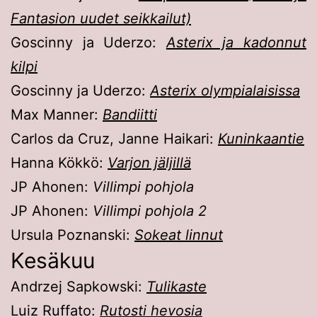
Fantasion uudet seikkailut)
Goscinny ja Uderzo:
Asterix ja kadonnut
kilpi
Goscinny ja Uderzo:
Asterix olympialaisissa
Max Manner:
Bandiitti
Carlos da Cruz, Janne Haikari:
Kuninkaantie
Hanna Kökkö:
Varjon jäljillä
JP Ahonen:
Villimpi pohjola
JP Ahonen:
Villimpi pohjola 2
Ursula Poznanski:
Sokeat linnut
Kesäkuu
Andrzej Sapkowski:
Tulikaste
Luiz Ruffato:
Rutosti hevosia