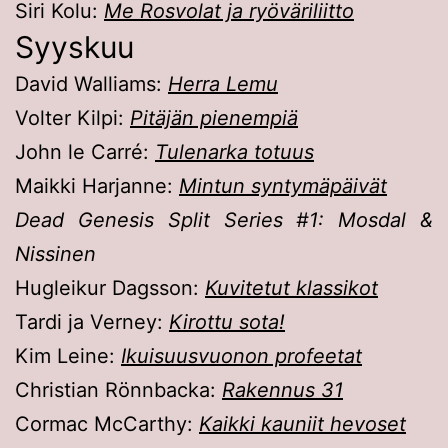
Siri Kolu:
Me Rosvolat ja ryöväriliitto
Syyskuu
David Walliams:
Herra Lemu
Volter Kilpi:
Pitäjän pienempiä
John le Carré:
Tulenarka totuus
Maikki Harjanne:
Mintun syntymäpäivät
Dead Genesis Split Series #1: Mosdal &
Nissinen
Hugleikur Dagsson:
Kuvitetut klassikot
Tardi ja Verney:
Kirottu sota!
Kim Leine:
Ikuisuusvuonon profeetat
Christian Rönnbacka:
Rakennus 31
Cormac McCarthy:
Kaikki kauniit hevoset