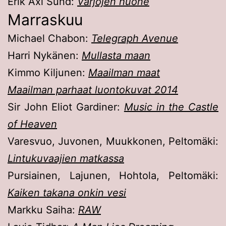
Erik Axl Sund:
Varjojen huone
Marraskuu
Michael Chabon:
Telegraph Avenue
Harri Nykänen:
Mullasta maan
Kimmo Kiljunen:
Maailman maat
Maailman parhaat luontokuvat 2014
Sir John Eliot Gardiner:
Music in the Castle
of Heaven
Varesvuo, Juvonen, Muukkonen, Peltomäki:
Lintukuvaajien matkassa
Pursiainen, Lajunen, Hohtola, Peltomäki:
Kaiken takana onkin vesi
Markku Saiha:
RAW