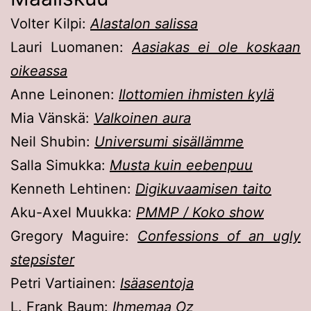
Volter Kilpi:
Alastalon salissa
Lauri Luomanen:
Aasiakas ei ole koskaan
oikeassa
Anne Leinonen:
Ilottomien ihmisten kylä
Mia Vänskä:
Valkoinen aura
Neil Shubin:
Universumi sisällämme
Salla Simukka:
Musta kuin eebenpuu
Kenneth Lehtinen:
Digikuvaamisen taito
Aku-Axel Muukka:
PMMP / Koko show
Gregory Maguire:
Confessions of an ugly
stepsister
Petri Vartiainen:
Isäasentoja
L. Frank Baum:
Ihmemaa Oz