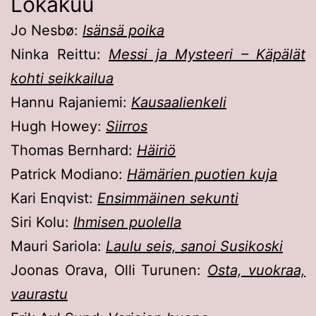
Lokakuu
Jo Nesbø:
Isänsä poika
Ninka Reittu:
Messi ja Mysteeri – Käpälät
kohti seikkailua
Hannu Rajaniemi:
Kausaalienkeli
Hugh Howey:
Siirros
Thomas Bernhard:
Häiriö
Patrick Modiano:
Hämärien puotien kuja
Kari Enqvist:
Ensimmäinen sekunti
Siri Kolu:
Ihmisen puolella
Mauri Sariola:
Laulu seis, sanoi Susikoski
Joonas Orava, Olli Turunen:
Osta, vuokraa,
vaurastu