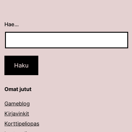
Hae…
Kun tuloksia tulee, voit selata niitä nuolinäppäimillä
Omat jutut
Gameblog
Kirjavinkit
Korttipeliopas