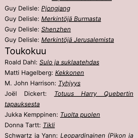
Guy Delisle:
Pjongjang
Guy Delisle:
Merkintöjä Burmasta
Guy Delisle:
Shenzhen
Guy Delisle:
Merkintöjä Jerusalemista
Toukokuu
Roald Dahl:
Sulo ja suklaatehdas
Matti Hagelberg:
Kekkonen
M. John Harrison:
Tyhjyys
Joël Dickert:
Totuus Harry Quebertin
tapauksesta
Jukka Kemppinen:
Tuolta puolen
Donna Tartt:
Tikli
Schwartz ja Yann:
Leopardinainen (Pikon ja