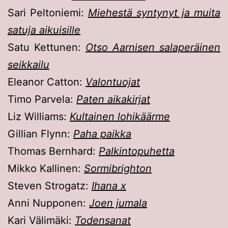
Sari Peltoniemi:
Miehestä syntynyt ja muita
satuja aikuisille
Satu Kettunen:
Otso Aarnisen salaperäinen
seikkailu
Eleanor Catton:
Valontuojat
Timo Parvela:
Paten aikakirjat
Liz Williams:
Kultainen lohikäärme
Gillian Flynn:
Paha paikka
Thomas Bernhard:
Palkintopuhetta
Mikko Kallinen:
Sormibrighton
Steven Strogatz:
Ihana x
Anni Nupponen:
Joen jumala
Kari Välimäki:
Todensanat