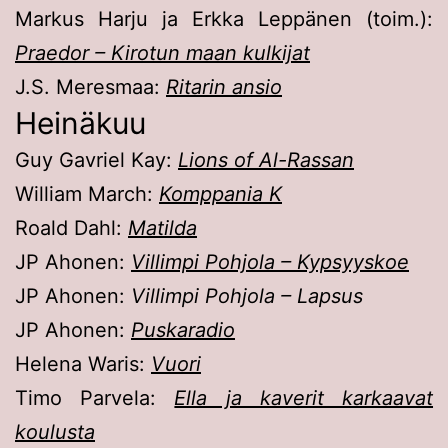
Markus Harju ja Erkka Leppänen (toim.):
Praedor – Kirotun maan kulkijat
J.S. Meresmaa:
Ritarin ansio
Heinäkuu
Guy Gavriel Kay:
Lions of Al-Rassan
William March:
Komppania K
Roald Dahl:
Matilda
JP Ahonen:
Villimpi Pohjola – Kypsyyskoe
JP Ahonen:
Villimpi Pohjola – Lapsus
JP Ahonen:
Puskaradio
Helena Waris:
Vuori
Timo Parvela:
Ella ja kaverit karkaavat
koulusta