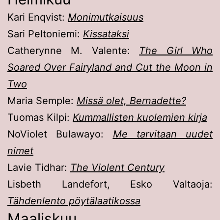
Kari Enqvist:
Monimutkaisuus
Sari Peltoniemi:
Kissataksi
Catherynne M. Valente:
The Girl Who
Soared Over Fairyland and Cut the Moon in
Two
Maria Semple:
Missä olet, Bernadette?
Tuomas Kilpi:
Kummallisten kuolemien kirja
NoViolet Bulawayo:
Me tarvitaan uudet
nimet
Lavie Tidhar:
The Violent Century
Lisbeth Landefort, Esko Valtaoja:
Tähdenlento pöytälaatikossa
Maaliskuu