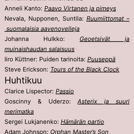
Anneli Kanto:
Paavo Virtanen ja pimeys
Nevala, Nupponen, Suntila:
Ruumiittomat –
suomalaisia aavenovelleja
Johanna Hulkko:
Geoetsivät ja
muinaishaudan salaisuus
Iiro Küttner: Puiden tarinoita:
Puuseppä
Steve Erickson:
Tours of the Black Clock
Huhtikuu
Clarice Lispector:
Passio
Goscinny & Uderzo:
Asterix ja suuri
merimatka
Sergei Lukjanenko:
Hämärän partio
Adam Johnson:
Orphan Master’s Son