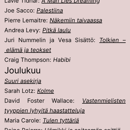
Lavie Tidhar:
A Man Lies Dreaming
Joe Sacco:
Palestiina
Pierre Lemaitre:
Näkemiin taivaassa
Andrea Levy:
Pitkä laulu
Juri Nummelin ja Vesa Sisättö:
Tolkien –
elämä ja teokset
Craig Thompson:
Habibi
Joulukuu
Suuri asekirja
Sarah Lotz:
Kolme
David Foster Wallace:
Vastenmielisten
tyyppien lyhyitä haastatteluja
Maria Carole:
Tulen tyttäriä