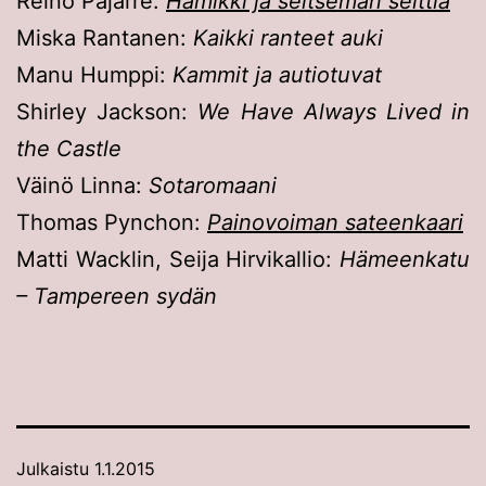
Reino Pajarre:
Hämikki ja seitsemän seittiä
Miska Rantanen:
Kaikki ranteet auki
Manu Humppi:
Kammit ja autiotuvat
Shirley Jackson:
We Have Always Lived in
the Castle
Väinö Linna:
Sotaromaani
Thomas Pynchon:
Painovoiman sateenkaari
Matti Wacklin, Seija Hirvikallio:
Hämeenkatu
– Tampereen sydän
Julkaistu
1.1.2015