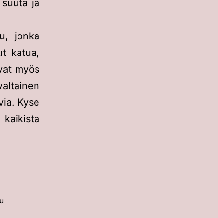
 suuta ja
u, jonka
ut katua,
ovat myös
valtainen
via. Kyse
kaikista
u