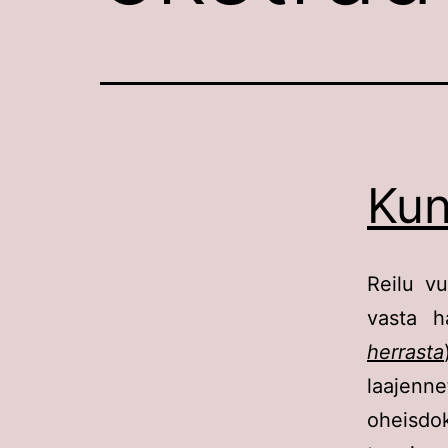
Kun
Reilu vu
vasta h
herrasta
laajenn
oheisdok