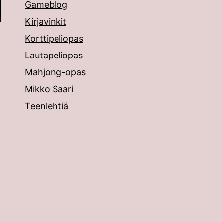
Gameblog
Kirjavinkit
Korttipeliopas
Lautapeliopas
Mahjong-opas
Mikko Saari
Teenlehtiä