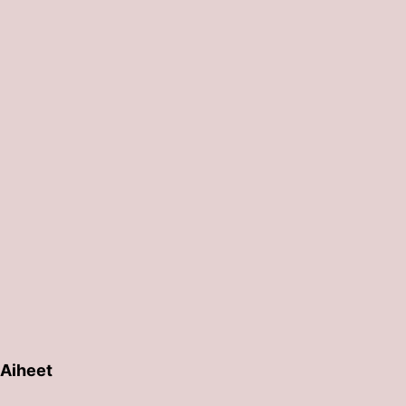
Aiheet
erin painalluksella. Kosketusnäytöllisten laitteiden käyt