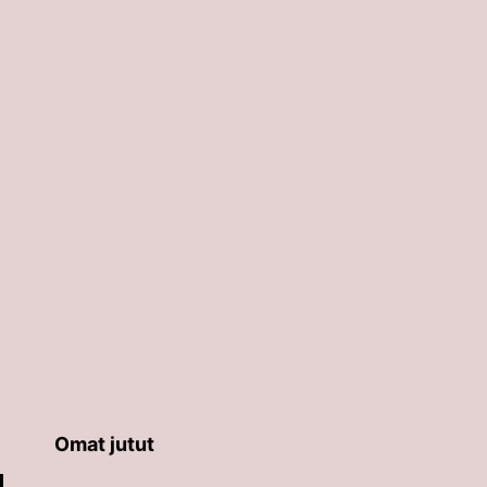
Omat jutut
äppäimillä ylös ja alas ja siirtyä halutulle sivulle ent