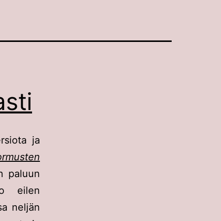
sti
rsiota ja
ormusten
an paluun
jo eilen
sa neljän