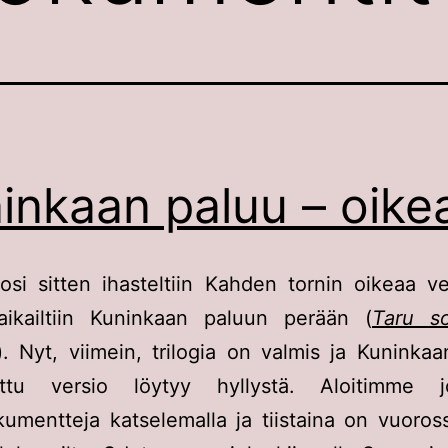
inkaan paluu – oikea
osi sitten ihasteltiin Kahden tornin oikeaa ve
aikailtiin Kuninkaan paluun perään (
Taru s
). Nyt, viimein, trilogia on valmis ja Kuninka
ettu versio löytyy hyllystä. Aloitimme 
umentteja katselemalla ja tiistaina on vuoros