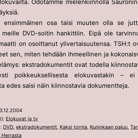
lokuvailta. Odotamme mielenkiinnolla Sauronin
äyksiä.
an ensimmäinen osa taisi muuten olla se jutt
 meille DVD-soitin hankittiin. Eipä ole tarvinn
aatti on osoittanut ylivertaisuutensa. TSH:t 
eet sen, miten tehdään ihmeellinen ja kokonais
lämys: ekstradokumentit ovat todella kiinnosta
ysti poikkeuksellisesta elokuvastakin – ei 
ta edes saisi näin kiinnostavia dokumentteja.
3.12.2004
t):
Elokuvat ja tv
t:
DVD
,
ekstradokumentit
,
Kaksi tornia
,
Kuninkaan paluu
,
Tar
 Herrasta