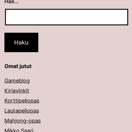
Hae…
Kun tuloksia tulee, voit selata niitä nuolinäppäimillä
Omat jutut
Gameblog
Kirjavinkit
Korttipeliopas
Lautapeliopas
Mahjong-opas
Mikko Saari