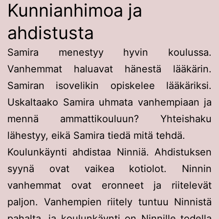
Kunnianhimoa ja
ahdistusta
Samira menestyy hyvin koulussa.
Vanhemmat haluavat hänestä lääkärin.
Samiran isovelikin opiskelee lääkäriksi.
Uskaltaako Samira uhmata vanhempiaan ja
mennä ammattikouluun? Yhteishaku
lähestyy, eikä Samira tiedä mitä tehdä.
Koulunkäynti ahdistaa Ninniä. Ahdistuksen
syynä ovat vaikea kotiolot. Ninnin
vanhemmat ovat eronneet ja riitelevät
paljon. Vanhempien riitely tuntuu Ninnistä
pahalta, ja koulunkäynti on Ninnille todella