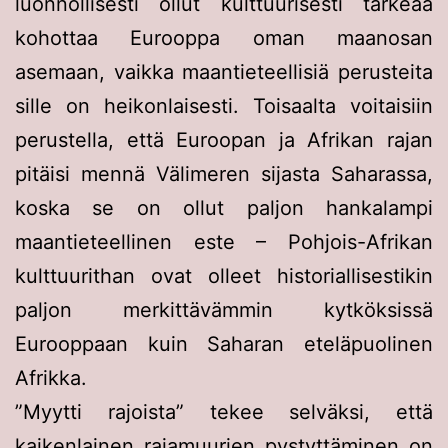
luonnollisesti ollut kulttuurisesti tärkeää
kohottaa Eurooppa oman maanosan
asemaan, vaikka maantieteellisiä perusteita
sille on heikonlaisesti. Toisaalta voitaisiin
perustella, että Euroopan ja Afrikan rajan
pitäisi mennä Välimeren sijasta Saharassa,
koska se on ollut paljon hankalampi
maantieteellinen este – Pohjois-Afrikan
kulttuurithan ovat olleet historiallisestikin
paljon merkittävämmin kytköksissä
Eurooppaan kuin Saharan eteläpuolinen
Afrikka.
”Myytti rajoista” tekee selväksi, että
kaikenlainen rajamuurien pystyttäminen on