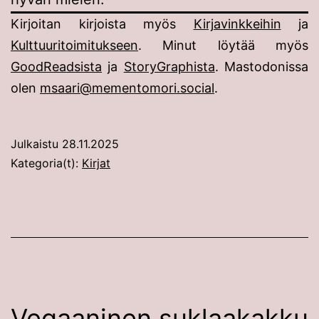
Kirjoitan kirjoista myös
Kirjavinkkeihin
ja
Kulttuuritoimitukseen
. Minut löytää myös
GoodReadsista
ja
StoryGraphista
. Mastodonissa
olen
msaari@mementomori.social
.
Julkaistu
28.11.2025
Kategoria(t):
Kirjat
Vegaaninen suklaakakku