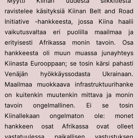
”Myytti Kiinan uudesta silkkitiestä”
ravistelee käsityksiä Kiinan Belt and Road
Initiative -hankkeesta, jossa Kiina haalii
vaikutusvaltaa eri puolilla maailmaa ja
erityisesti Afrikassa monin tavoin. Osa
hankkeesta oli muun muassa junayhteys
Kiinasta Eurooppaan; se tosin kärsi pahasti
Venäjän hyökkäyssodasta Ukrainaan.
Maailmaa muokkaava infrastruktuurihanke
on kuitenkin muutenkin mittava ja monin
tavoin ongelmallinen. Ei se tosin
Kiinallekaan ongelmaton ole: monet
hankkeen osat Afrikassa ovat olleet
vastatuulessa paikallisen vastustuksen