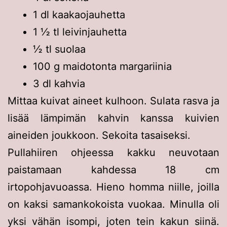
1 dl kaakaojauhetta
1 ½ tl leivinjauhetta
½ tl suolaa
100 g maidotonta margariinia
3 dl kahvia
Mittaa kuivat aineet kulhoon. Sulata rasva ja
lisää lämpimän kahvin kanssa kuivien
aineiden joukkoon. Sekoita tasaiseksi.
Pullahiiren ohjeessa kakku neuvotaan
paistamaan kahdessa 18 cm
irtopohjavuoassa. Hieno homma niille, joilla
on kaksi samankokoista vuokaa. Minulla oli
yksi vähän isompi, joten tein kakun siinä.