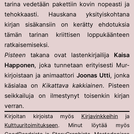
tarina vedetään pakettiin kovin nopeasti ja
tehokkaasti. Hauskana yksityiskohtana
kirjan sisäkansiin on kerätty ehdotuksia
tämän tarinan kriittisen loppukäänteen
ratkaisemiseksi.
Pisteen
takana ovat lastenkirjailija
Kaisa
Happonen
, joka tunnetaan erityisesti Mur-
kirjoistaan ja animaattori
Joonas Utti
, jonka
käsialaa on
Kikattava kakkiainen
. Pisteen
seikkailuja on ilmestynyt toisenkin kirjan
verran.
Kirjoitan kirjoista myös
Kirjavinkkeihin
ja
Kulttuuritoimitukseen
. Minut löytää myös