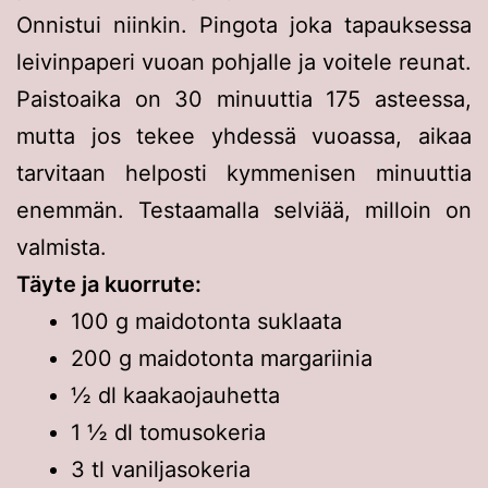
Onnistui niinkin. Pingota joka tapauksessa
leivinpaperi vuoan pohjalle ja voitele reunat.
Paistoaika on 30 minuuttia 175 asteessa,
mutta jos tekee yhdessä vuoassa, aikaa
tarvitaan helposti kymmenisen minuuttia
enemmän. Testaamalla selviää, milloin on
valmista.
Täyte ja kuorrute:
100 g maidotonta suklaata
200 g maidotonta margariinia
½ dl kaakaojauhetta
1 ½ dl tomusokeria
3 tl vaniljasokeria