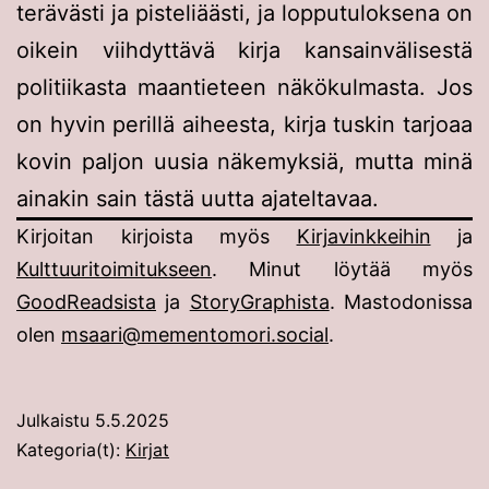
terävästi ja pisteliäästi, ja lopputuloksena on
oikein viihdyttävä kirja kansainvälisestä
politiikasta maantieteen näkökulmasta. Jos
on hyvin perillä aiheesta, kirja tuskin tarjoaa
kovin paljon uusia näkemyksiä, mutta minä
ainakin sain tästä uutta ajateltavaa.
Kirjoitan kirjoista myös
Kirjavinkkeihin
ja
Kulttuuritoimitukseen
. Minut löytää myös
GoodReadsista
ja
StoryGraphista
. Mastodonissa
olen
msaari@mementomori.social
.
Julkaistu
5.5.2025
Kategoria(t):
Kirjat