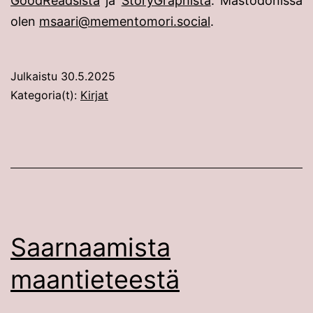
GoodReadsista
ja
StoryGraphista
. Mastodonissa
olen
msaari@mementomori.social
.
Julkaistu
30.5.2025
Kategoria(t):
Kirjat
Saarnaamista
maantieteestä