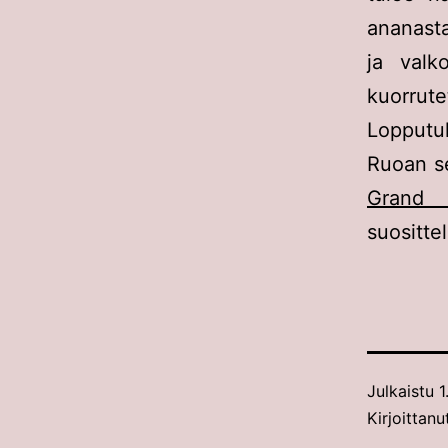
ananasta
ja valk
kuorrute
Lopputu
Ruoan se
Grand 
suositte
Julkaistu
1
Kirjoittanu