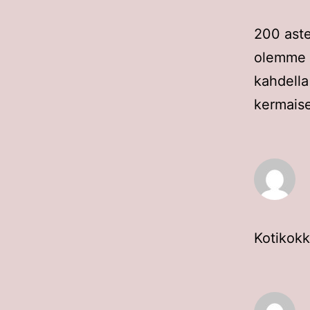
200 aste
olemme t
kahdella
kermais
Kotikokk