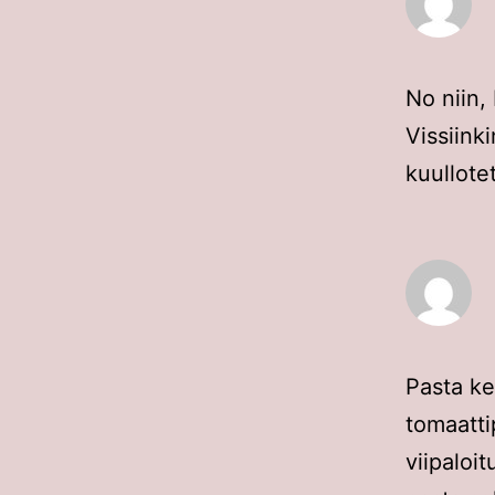
No niin, 
Vissiink
kuullote
Pasta ke
tomaatti
viipaloi