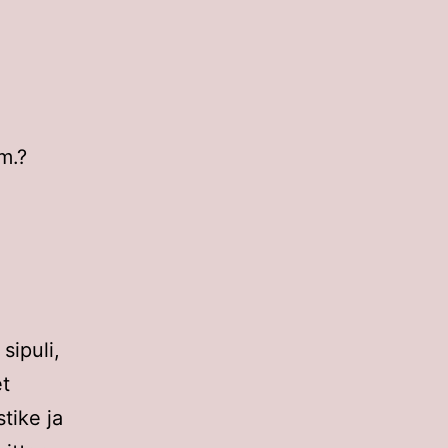
m.?
sipuli,
et
tike ja