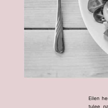
Eilen h
tulee na