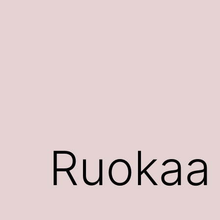
Siirry
sisältöön
Ruokaa 