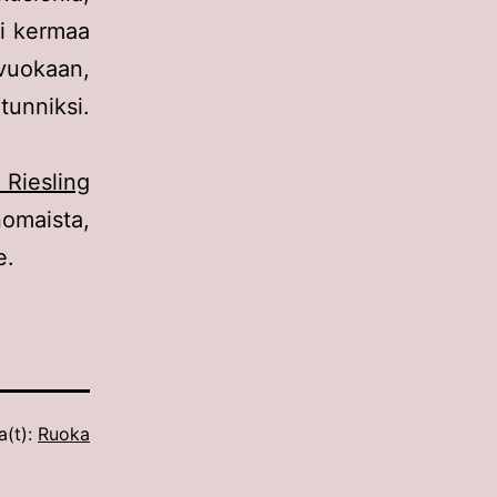
ti kermaa
vuokaan,
tunniksi.
 Riesling
maista,
e.
a(t):
Ruoka