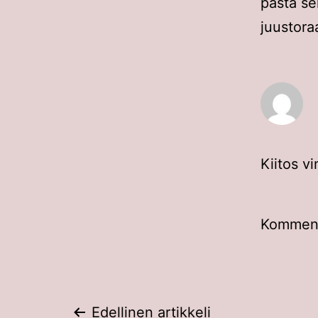
pasta se
juustora
Kiitos vi
Kommento
Edellinen artikkeli