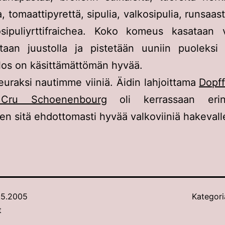
, tomaattipyrettä, sipulia, valkosipulia, runsaas
osipuliyrttifraichea. Koko komeus kasataan 
taan juustolla ja pistetään uuniin puoleksi 
los on käsittämättömän hyvää.
uraksi nautimme viiniä. Äidin lahjoittama
Dopff
Cru Schoenenbourg
oli kerrassaan erino
len sitä ehdottomasti hyvää valkoviiniä hakevall
.5.2005
Kategori
t