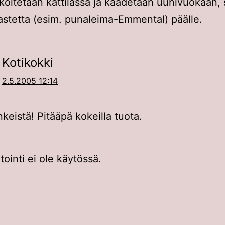
koitetaan kattilassa ja kaadetaan uunivuokaan, 
astetta (esim. punaleima-Emmental) päälle.
Kotikokki
2.5.2005 12:14
nkeistä! Pitääpä kokeilla tuota.
inti ei ole käytössä.