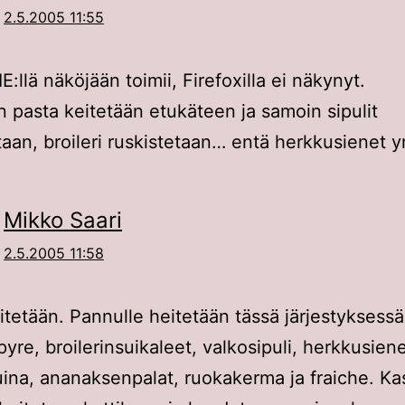
2.5.2005 11:55
IE:llä näköjään toimii, Firefoxilla ei näkynyt.
in pasta keitetään etukäteen ja samoin sipulit
taan, broileri ruskistetaan… entä herkkusienet y
Mikko Saari
2.5.2005 11:58
itetään. Pannulle heitetään tässä järjestyksessä 
pyre, broilerinsuikaleet, valkosipuli, herkkusien
tuina, ananaksenpalat, ruokakerma ja fraiche. Kas