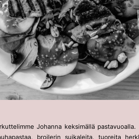
erkuttelimme Johanna keksimällä pastavuoalla.
uhapastaa, broilerin suikaleita, tuoreita herk