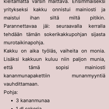
kieltämättä varsin maittava. Ensimmäiseksi
yritykseksi kakku onnistui mainiosti ja
maistui ihan siltä miltä pitikin.
Parannettavaa jäi: seuraavalla kerralla
tehdään tämän sokerikakkupohjan sijasta
murotaikinapohja.
Kakku on aika työläs, vaiheita on monia.
Lisäksi kakkuun kuluu niin paljon munia,
että tämä sopisi mainiosti
kananmunapakettiin munanmyyntiä
vauhdittamaan.
Pohja:
3 kananmunaa
1 dl sokeria