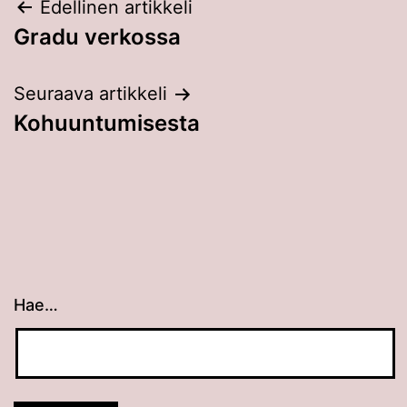
Artikkelien
Edellinen artikkeli
Gradu verkossa
selaus
Seuraava artikkeli
Kohuuntumisesta
Hae…
Kun tuloksia tulee, voit selata niitä nuolinäppäimillä