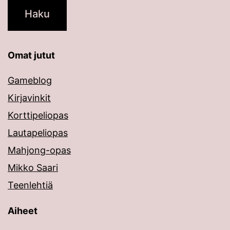
Omat jutut
Gameblog
Kirjavinkit
Korttipeliopas
Lautapeliopas
Mahjong-opas
Mikko Saari
Teenlehtiä
Aiheet