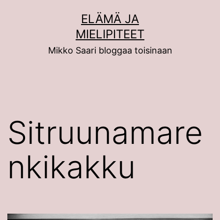
Siirry
ELÄMÄ JA
sisältöön
MIELIPITEET
Mikko Saari bloggaa toisinaan
Sitruunamare
nkikakku