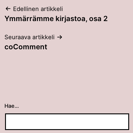
Artikkelien
Edellinen artikkeli
Ymmärrämme kirjastoa, osa 2
selaus
Seuraava artikkeli
coComment
Hae…
Kun tuloksia tulee, voit selata niitä nuolinäppäimillä