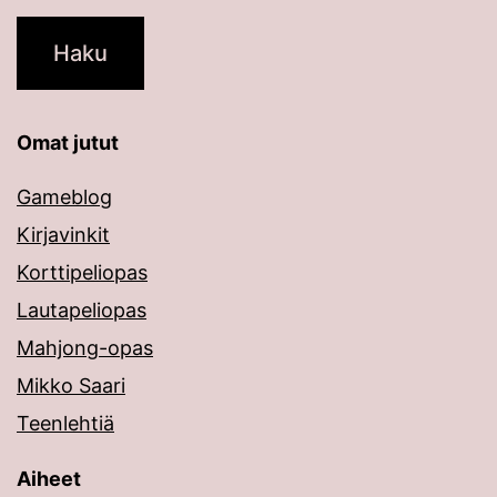
Omat jutut
Gameblog
Kirjavinkit
Korttipeliopas
Lautapeliopas
Mahjong-opas
Mikko Saari
Teenlehtiä
Aiheet