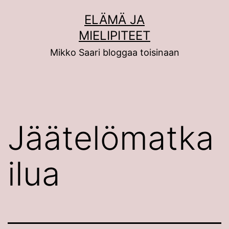
Siirry
ELÄMÄ JA
sisältöön
MIELIPITEET
Mikko Saari bloggaa toisinaan
Jäätelömatka
ilua